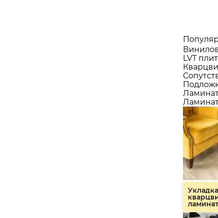
Популяр
Винилов
LVT плит
Кварцви
Сопутст
Подлож
Ламина
Ламинат
Укладк
кварцв
ламина