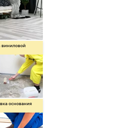
а виниловой
вка основания