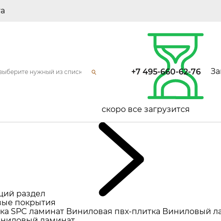
та
За
+7 495-660-62-76
скоро все загрузится
щий раздел
ые покрытия
ка
SPC ламинат
Виниловая пвх-плитка
Виниловый л
ниловый ламинат