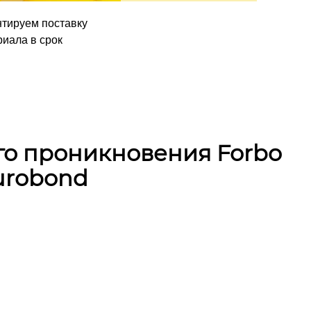
нтируем поставку
иала в срок
го проникновения Forbo
Eurobond