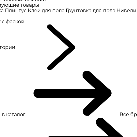
вующие товары
ка
Плинтус
Клей для пола
Грунтовка для пола
Нивели
т
 с фаской
eгории
 в каталог
Все б