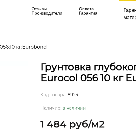
Отзывы
Оплата
Гара
Производители
Гарантия
матер
056;10 кг;Eurobond
Грунтовка глубоко
Eurocol 056 10 кг 
Код товара:
8924
Наличие:
в наличии
1 484 руб
/м2