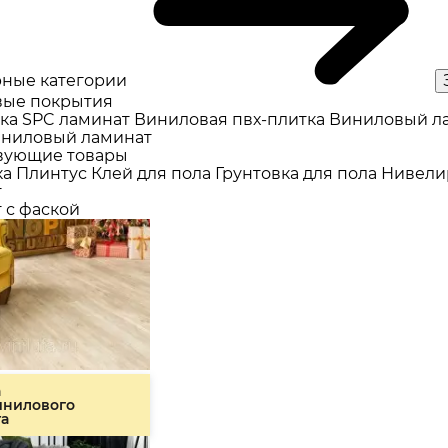
ные категории
ые покрытия
ка
SPC ламинат
Виниловая пвх-плитка
Виниловый л
ниловый ламинат
вующие товары
ка
Плинтус
Клей для пола
Грунтовка для пола
Нивели
т
 с фаской
а
инилового
та