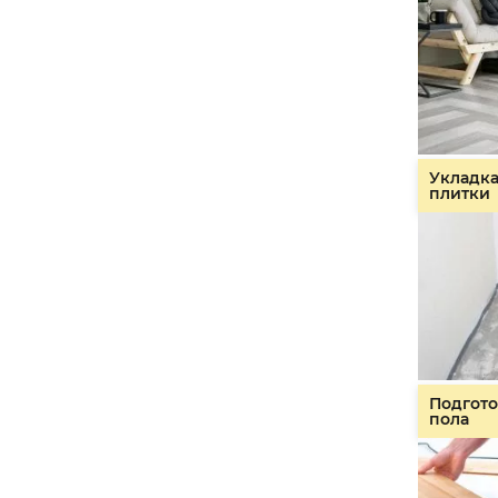
Укладк
плитки
Подгото
пола