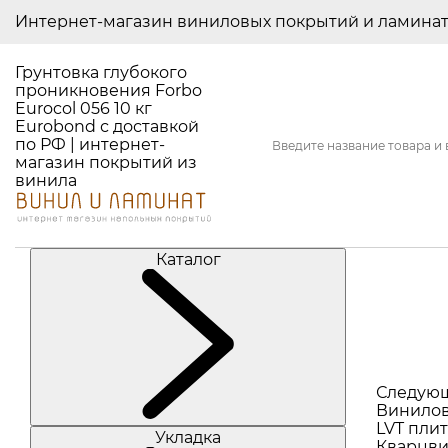
Интернет-магазин виниловых покрытий и ламина
Грунтовка глубокого
проникновения Forbo
Eurocol 056 10 кг
Eurobond с доставкой
по РФ | интернет-
магазин покрытий из
винила
Каталог
Следую
Винилов
LVT плит
Укладка
Кварцви