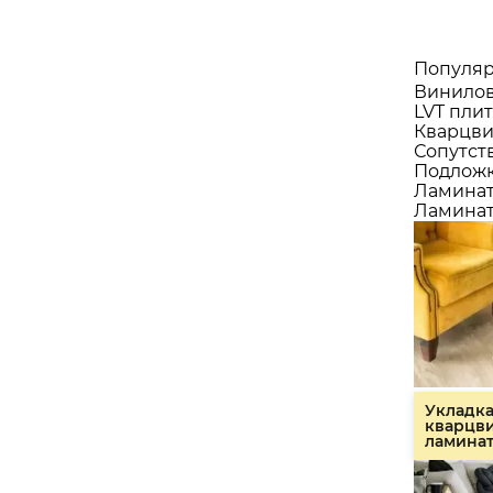
Популяр
Винилов
LVT плит
Кварцви
Сопутст
Подлож
Ламина
Ламинат
Укладк
кварцв
ламина