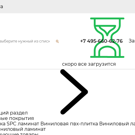
та
За
+7 495-660-62-76
скоро все загрузится
щий раздел
ые покрытия
ка
SPC ламинат
Виниловая пвх-плитка
Виниловый л
ниловый ламинат
вующие товары