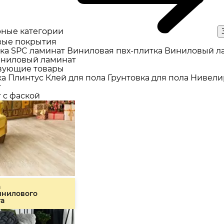
ные категории
ые покрытия
ка
SPC ламинат
Виниловая пвх-плитка
Виниловый л
ниловый ламинат
вующие товары
ка
Плинтус
Клей для пола
Грунтовка для пола
Нивели
т
 с фаской
а
инилового
та