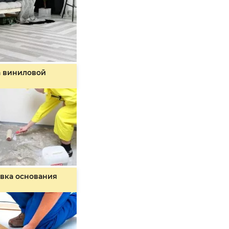
а виниловой
вка основания