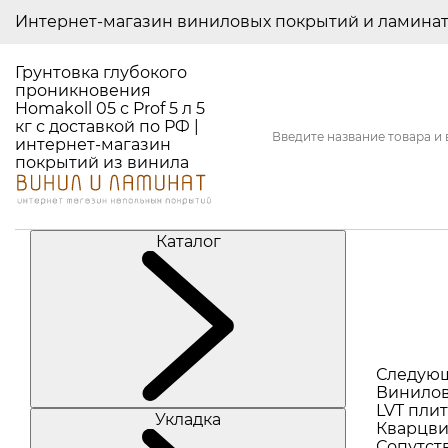
Интернет-магазин виниловых покрытий и ламина
Грунтовка глубокого
проникновения
Homakoll 05 с Prof 5 л 5
кг с доставкой по РФ |
интернет-магазин
покрытий из винила
Каталог
Следую
Винилов
LVT плит
Укладка
Кварцви
Сопутст