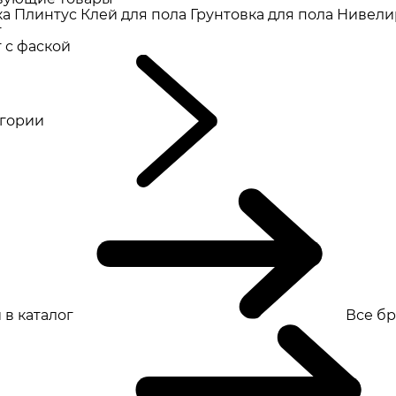
ка
Плинтус
Клей для пола
Грунтовка для пола
Нивели
т
 с фаской
eгории
 в каталог
Все б