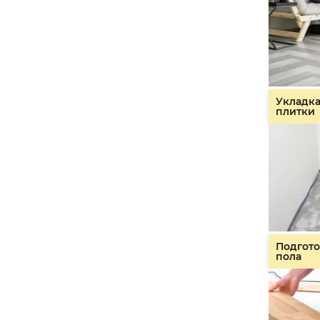
Укладк
плитки
Подгото
пола