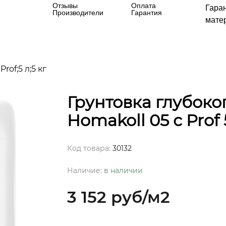
Отзывы
Оплата
Гара
Производители
Гарантия
матер
of;5 л;5 кг
Грунтовка глубок
Homakoll 05 с Prof 5
Код товара:
30132
Наличие:
в наличии
3 152 руб
/м2