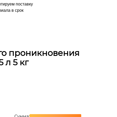
нтируем поставку
иала в срок
ого проникновения
 л 5 кг
Сумма: