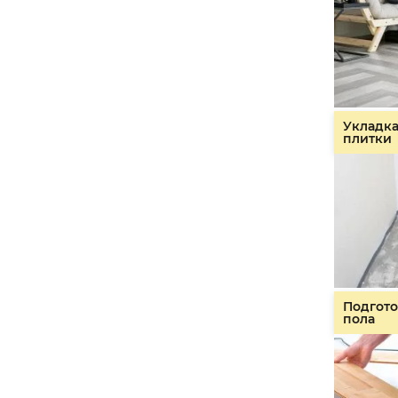
Укладк
плитки
Подгото
пола