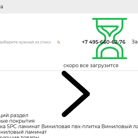
та
За
+7 495-660-62-76
скоро все загрузится
щий раздел
ые покрытия
ка
SPC ламинат
Виниловая пвх-плитка
Виниловый л
ниловый ламинат
вующие товары