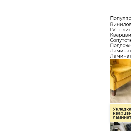
Популяр
Винилов
LVT плит
Кварцви
Сопутст
Подлож
Ламина
Ламинат
Укладк
кварцв
ламина