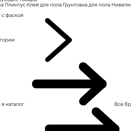
ка
Плинтус
Клей для пола
Грунтовка для пола
Нивели
т
 с фаской
eгории
 в каталог
Все б