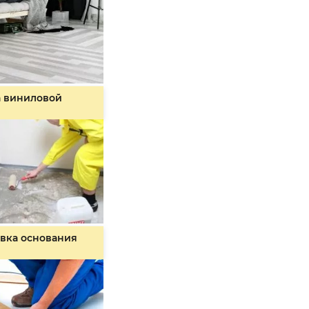
а виниловой
вка основания