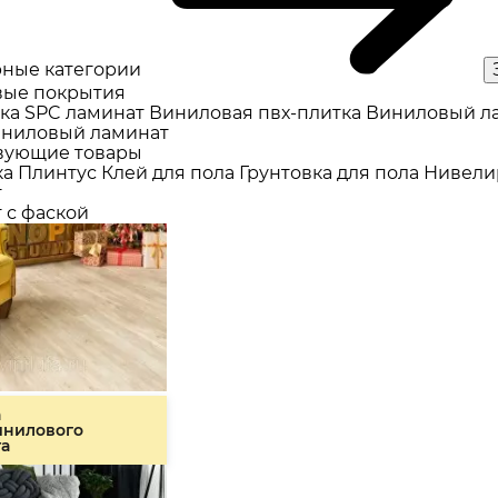
ные категории
ые покрытия
ка
SPC ламинат
Виниловая пвх-плитка
Виниловый л
ниловый ламинат
вующие товары
ка
Плинтус
Клей для пола
Грунтовка для пола
Нивели
т
 с фаской
а
инилового
та