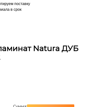
нтируем поставку
иала в срок
аминат Natura ДУБ
2
Сумма: