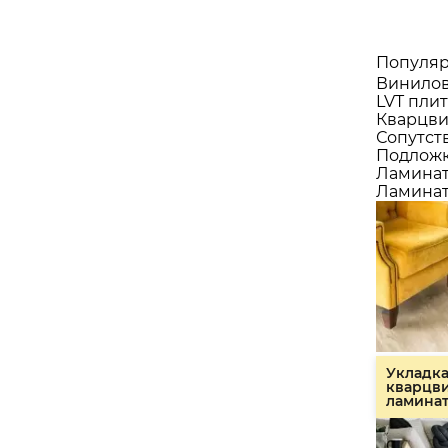
Популяр
Винилов
LVT плит
Кварцви
Сопутст
Подлож
Ламина
Ламинат
Укладк
кварцв
ламина