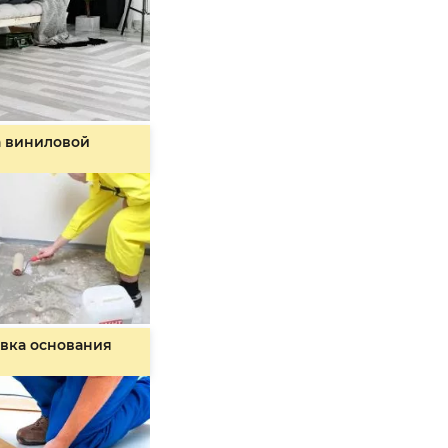
а виниловой
вка основания