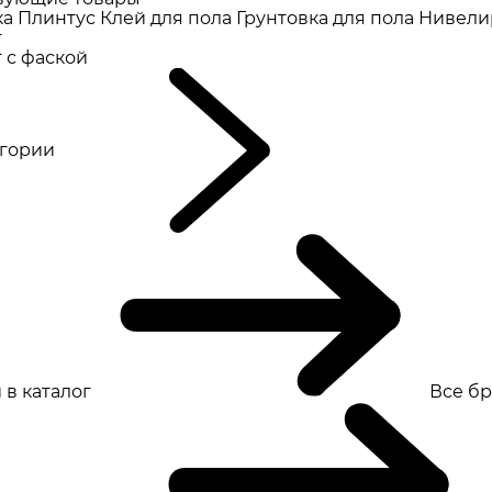
ка
Плинтус
Клей для пола
Грунтовка для пола
Нивели
т
 с фаской
eгории
 в каталог
Все б