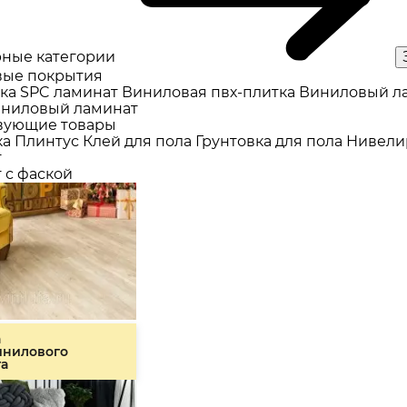
ные категории
ые покрытия
ка
SPC ламинат
Виниловая пвх-плитка
Виниловый л
ниловый ламинат
вующие товары
ка
Плинтус
Клей для пола
Грунтовка для пола
Нивели
т
 с фаской
а
инилового
та