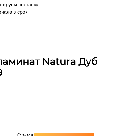
нтируем поставку
иала в срок
аминат Natura Дуб
9
Сумма: