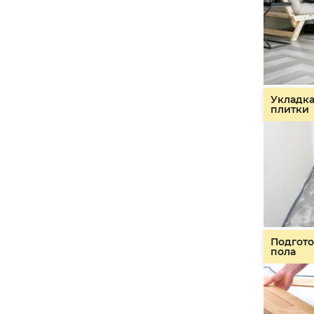
Укладк
плитки
Подгото
пола