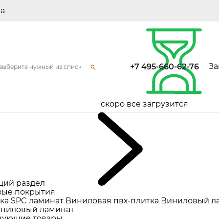
та
За
+7 495-660-62-76
скоро все загрузится
щий раздел
ые покрытия
ка
SPC ламинат
Виниловая пвх-плитка
Виниловый л
ниловый ламинат
вующие товары