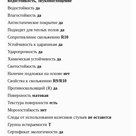
водостойкость, звукопоглощение
Водостойкость
да
Влагостойкость
да
Антистатическое покрытие
да
Подходит для теплых полов
да
Сопротивление скольжению
R10
Устойчивость к царапинам
да
Ударопрочность
да
Химическая устойчивость
да
Светостойкость
да
Наличие подложки на основе
нет
Свойства к скольжению
R9/R10
Противоскользящий (R)
да
Поверхность
матовая
Текстура поверхности
есть
Морозостойкость
нет
Следы от использования колесиков стульев
не остаются
Группа истираемости
Т
Сертификат экологичности
да