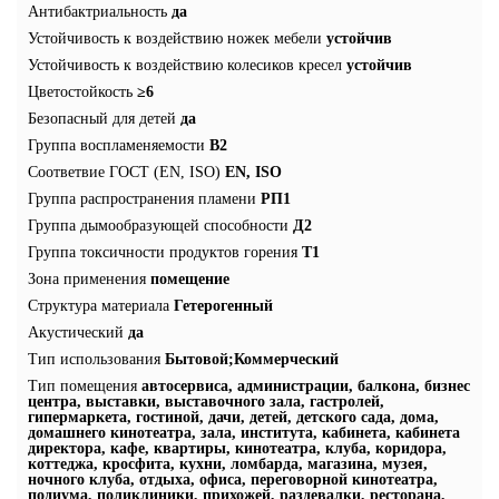
Антибактриальность
да
Устойчивость к воздействию ножек мебели
устойчив
Устойчивость к воздействию колесиков кресел
устойчив
Цветостойкость
≥6
Безопасный для детей
да
Группа воспламеняемости
В2
Соответвие ГОСТ (EN, ISO)
EN, ISO
Группа распространения пламени
РП1
Группа дымообразующей способности
Д2
Группа токсичности продуктов горения
Т1
Зона применения
помещение
Структура материала
Гетерогенный
Акустический
да
Тип использования
Бытовой;Коммерческий
Тип помещения
автосервиса, администрации, балкона, бизнес
центра, выставки, выставочного зала, гастролей,
гипермаркета, гостиной, дачи, детей, детского сада, дома,
домашнего кинотеатра, зала, института, кабинета, кабинета
директора, кафе, квартиры, кинотеатра, клуба, коридора,
коттеджа, кросфита, кухни, ломбарда, магазина, музея,
ночного клуба, отдыха, офиса, переговорной кинотеатра,
подиума, поликлиники, прихожей, раздевалки, ресторана,