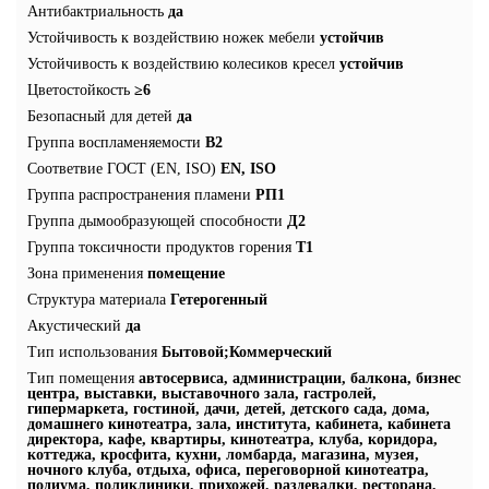
Антибактриальность
да
Устойчивость к воздействию ножек мебели
устойчив
Устойчивость к воздействию колесиков кресел
устойчив
Цветостойкость
≥6
Безопасный для детей
да
Группа воспламеняемости
В2
Соответвие ГОСТ (EN, ISO)
EN, ISO
Группа распространения пламени
РП1
Группа дымообразующей способности
Д2
Группа токсичности продуктов горения
Т1
Зона применения
помещение
Структура материала
Гетерогенный
Акустический
да
Тип использования
Бытовой;Коммерческий
Тип помещения
автосервиса, администрации, балкона, бизнес
центра, выставки, выставочного зала, гастролей,
гипермаркета, гостиной, дачи, детей, детского сада, дома,
домашнего кинотеатра, зала, института, кабинета, кабинета
директора, кафе, квартиры, кинотеатра, клуба, коридора,
коттеджа, кросфита, кухни, ломбарда, магазина, музея,
ночного клуба, отдыха, офиса, переговорной кинотеатра,
подиума, поликлиники, прихожей, раздевалки, ресторана,