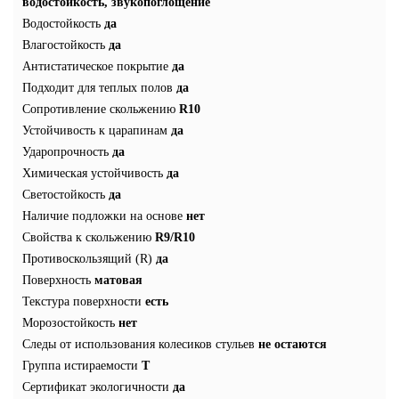
водостойкость, звукопоглощение
Водостойкость
да
Влагостойкость
да
Антистатическое покрытие
да
Подходит для теплых полов
да
Сопротивление скольжению
R10
Устойчивость к царапинам
да
Ударопрочность
да
Химическая устойчивость
да
Светостойкость
да
Наличие подложки на основе
нет
Свойства к скольжению
R9/R10
Противоскользящий (R)
да
Поверхность
матовая
Текстура поверхности
есть
Морозостойкость
нет
Следы от использования колесиков стульев
не остаются
Группа истираемости
Т
Сертификат экологичности
да