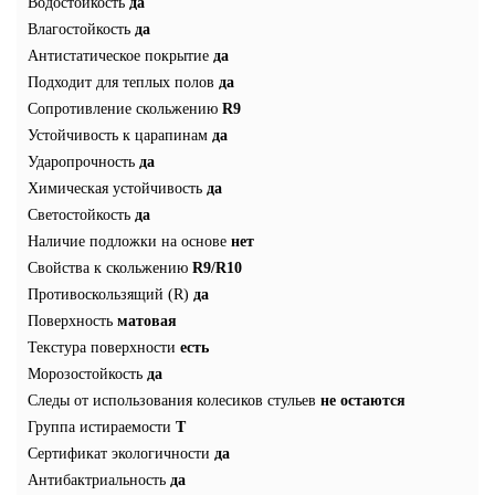
Водостойкость
да
Влагостойкость
да
Антистатическое покрытие
да
Подходит для теплых полов
да
Сопротивление скольжению
R9
Устойчивость к царапинам
да
Ударопрочность
да
Химическая устойчивость
да
Светостойкость
да
Наличие подложки на основе
нет
Свойства к скольжению
R9/R10
Противоскользящий (R)
да
Поверхность
матовая
Текстура поверхности
есть
Морозостойкость
да
Следы от использования колесиков стульев
не остаются
Группа истираемости
Т
Сертификат экологичности
да
Антибактриальность
да