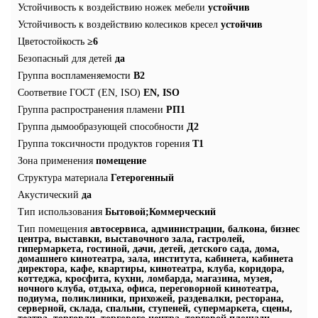
Устойчивость к воздействию ножек мебели
устойчив
Устойчивость к воздействию колесиков кресел
устойчив
Цветостойкость
≥6
Безопасный для детей
да
Группа воспламеняемости
В2
Соответвие ГОСТ (EN, ISO)
EN, ISO
Группа распространения пламени
РП1
Группа дымообразующей способности
Д2
Группа токсичности продуктов горения
Т1
Зона применения
помещение
Структура материала
Гетерогенный
Акустический
да
Тип использования
Бытовой;Коммерческий
Тип помещения
автосервиса, администрации, балкона, бизнес
центра, выставки, выставочного зала, гастролей,
гипермаркета, гостиной, дачи, детей, детского сада, дома,
домашнего кинотеатра, зала, института, кабинета, кабинета
директора, кафе, квартиры, кинотеатра, клуба, коридора,
коттеджа, кросфита, кухни, ломбарда, магазина, музея,
ночного клуба, отдыха, офиса, переговорной кинотеатра,
подиума, поликлиники, прихожей, раздевалки, ресторана,
серверной, склада, спальни, ступеней, супермаркета, сцены,