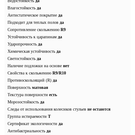
Водостойкость
да
Влагостойкость
да
Антистатическое покрытие
да
Подходит для теплых полов
да
Сопротивление скольжению
R9
Устойчивость к царапинам
да
Ударопрочность
да
Химическая устойчивость
да
Светостойкость
да
Наличие подложки на основе
нет
Свойства к скольжению
R9/R10
Противоскользящий (R)
да
Поверхность
матовая
Текстура поверхности
есть
Морозостойкость
да
Следы от использования колесиков стульев
не остаются
Группа истираемости
Т
Сертификат экологичности
да
Антибактриальность
да