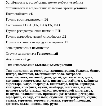
Устойчивость к воздействию ножек мебели
устойчив
Устойчивость к воздействию колесиков кресел
устойчив
Цветостойкость
≥6
Группа воспламеняемости
В2
Соответвие ГОСТ (EN, ISO)
EN, ISO
Группа распространения пламени
РП1
Группа дымообразующей способности
Д2
Группа токсичности продуктов горения
Т1
Зона применения
помещение
Структура материала
Гетерогенный
Акустический
да
Тип использования
Бытовой;Коммерческий
Тип помещения
автосервиса, администрации, балкона, бизнес
центра, выставки, выставочного зала, гастролей,
гипермаркета, гостиной, дачи, детей, детского сада, дома,
домашнего кинотеатра, зала, института, кабинета, кабинета
директора, кафе, квартиры, кинотеатра, клуба, коридора,
коттеджа, кросфита, кухни, ломбарда, магазина, музея,
ночного клуба, отдыха, офиса, переговорной кинотеатра,
подиума, поликлиники, прихожей, раздевалки, ресторана,
серверной, склада, спальни, ступеней, супермаркета, сцены,
театра, торговли, торгового центра, торговой площади,
фитнеса, холла, школы, шоу рума