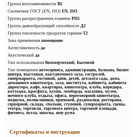
Группа воспламеняемости
В2
Соответвие ГОСТ (EN, ISO)
EN, ISO
Группа распространения пламени
РП1
Группа дымообразующей способности
Д2
Группа токсичности продуктов горения
Т2
Зона применения
помещение
Антистачичность
да
Акустический
да
Тип использования
Коммерческий; Бытовой
Тип помещения
автосервиса, администрации, балкона, бизнес
центра, выставки, выставочного зала, гастролей,
гипермаркета, гостиной, дачи, детей, детского сада, дома,
домашнего кинотеатра, зала, института, кабинета, кабинета
директора, кафе, квартиры, кинотеатра, клуба, коридора,
коттеджа, кросфита, кухни, ломбарда, магазина, музея,
ночного клуба, отдыха, офиса, переговорной кинотеатра,
подиума, поликлиники, прихожей, раздевалки, ресторана,
серверной, склада, спальни, ступеней, супермаркета, сцены,
театра, торговли, торгового центра, торговой площади,
фитнеса, холла, школы, шоу рума
Сертификаты и инструкции