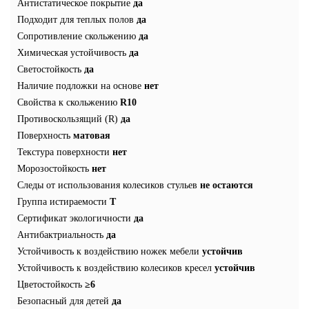
Антистатическое покрытие
да
Подходит для теплых полов
да
Сопротивление скольжению
да
Химическая устойчивость
да
Светостойкость
да
Наличие подложки на основе
нет
Свойства к скольжению
R10
Противоскользящий (R)
да
Поверхность
матовая
Текстура поверхности
нет
Морозостойкость
нет
Следы от использования колесиков стульев
не остаются
Группа истираемости
T
Сертификат экологичности
да
Антибактриальность
да
Устойчивость к воздействию ножек мебели
устойчив
Устойчивость к воздействию колесиков кресел
устойчив
Цветостойкость
≥6
Безопасный для детей
да