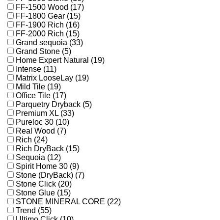
FF-1500 Wood (17)
FF-1800 Gear (15)
FF-1900 Rich (16)
FF-2000 Rich (15)
Grand sequoia (33)
Grand Stone (5)
Home Expert Natural (19)
Intense (11)
Matrix LooseLay (19)
Mild Tile (19)
Office Tile (17)
Parquetry Dryback (5)
Premium XL (33)
Pureloc 30 (10)
Real Wood (7)
Rich (24)
Rich DryBack (15)
Sequoia (12)
Spirit Home 30 (9)
Stone (DryBack) (7)
Stone Click (20)
Stone Glue (15)
STONE MINERAL CORE (22)
Trend (55)
Ultimo Click (10)