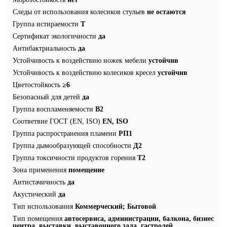
Следы от использования колесиков стульев
не остаются
Группа истираемости
T
Сертификат экологичности
да
Антибактриальность
да
Устойчивость к воздействию ножек мебели
устойчив
Устойчивость к воздействию колесиков кресел
устойчив
Цветостойкость
≥6
Безопасный для детей
да
Группа воспламеняемости
В2
Соответвие ГОСТ (EN, ISO)
EN, ISO
Группа распространения пламени
РП1
Группа дымообразующей способности
Д2
Группа токсичности продуктов горения
Т2
Зона применения
помещение
Антистачичность
да
Акустический
да
Тип использования
Коммерческий; Бытовой
Тип помещения
автосервиса, администрации, балкона, бизнес
центра, выставки, выставочного зала, гастролей,