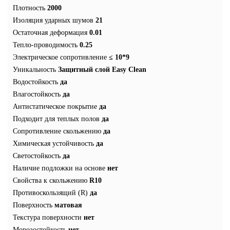
Плотность
2000
Изоляция ударных шумов
21
Остаточная деформация
0.01
Тепло-проводимость
0.25
Электрическое сопротивление
≤ 10*9
Уникальность
Защитный слой Easy Clean
Водостойкость
да
Влагостойкость
да
Антистатическое покрытие
да
Подходит для теплых полов
да
Сопротивление скольжению
да
Химическая устойчивость
да
Светостойкость
да
Наличие подложки на основе
нет
Свойства к скольжению
R10
Противоскользящий (R)
да
Поверхность
матовая
Текстура поверхности
нет
Морозостойкость
нет