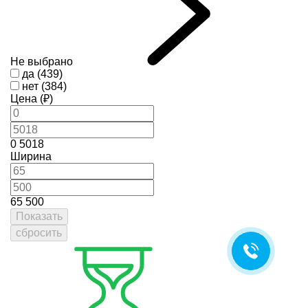
Не выбрано
да (439)
нет (384)
Цена (₽)
0
5018
Ширина
65
500
Показать
сбросить