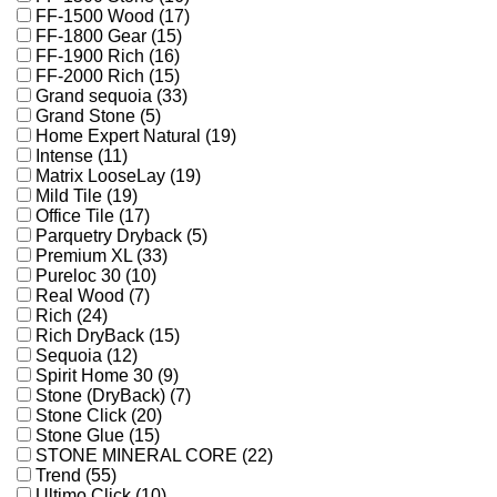
FF-1500 Wood (17)
FF-1800 Gear (15)
FF-1900 Rich (16)
FF-2000 Rich (15)
Grand sequoia (33)
Grand Stone (5)
Home Expert Natural (19)
Intense (11)
Matrix LooseLay (19)
Mild Tile (19)
Office Tile (17)
Parquetry Dryback (5)
Premium XL (33)
Pureloc 30 (10)
Real Wood (7)
Rich (24)
Rich DryBack (15)
Sequoia (12)
Spirit Home 30 (9)
Stone (DryBack) (7)
Stone Click (20)
Stone Glue (15)
STONE MINERAL CORE (22)
Trend (55)
Ultimo Click (10)