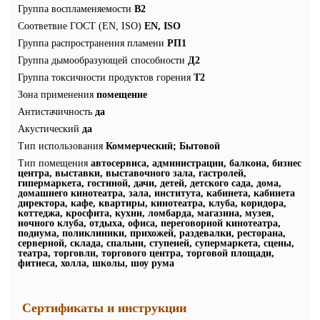
Группа воспламеняемости
В2
Соответвие ГОСТ (EN, ISO)
EN, ISO
Группа распространения пламени
РП1
Группа дымообразующей способности
Д2
Группа токсичности продуктов горения
Т2
Зона применения
помещение
Антистачичность
да
Акустический
да
Тип использования
Коммерческий; Бытовой
Тип помещения
автосервиса, администрации, балкона, бизнес
центра, выставки, выставочного зала, гастролей,
гипермаркета, гостиной, дачи, детей, детского сада, дома,
домашнего кинотеатра, зала, института, кабинета, кабинета
директора, кафе, квартиры, кинотеатра, клуба, коридора,
коттеджа, кросфита, кухни, ломбарда, магазина, музея,
ночного клуба, отдыха, офиса, переговорной кинотеатра,
подиума, поликлиники, прихожей, раздевалки, ресторана,
серверной, склада, спальни, ступеней, супермаркета, сцены,
театра, торговли, торгового центра, торговой площади,
фитнеса, холла, школы, шоу рума
Сертификаты и инструкции