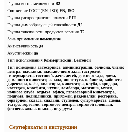
Группа воспламеняемости
В2
Соответвие ГОСТ (EN, ISO)
EN, ISO
Группа распространения пламени
РП1
Группа дымообразующей способности
Д2
Группа токсичности продуктов горения
Т2
Зона применения
помещение
Антистачичность
да
Акустический
да
Тип использования
Коммерческий; Бытовой
Тип помещения
автосервиса, администрации, балкона, бизнес
центра, выставки, выставочного зала, гастролей,
гипермаркета, гостиной, дачи, детей, детского сада, дома,
домашнего кинотеатра, зала, института, кабинета, кабинета
директора, кафе, квартиры, кинотеатра, клуба, коридора,
коттеджа, кросфита, кухни, ломбарда, магазина, музея,
ночного клуба, отдыха, офиса, переговорной кинотеатра,
подиума, поликлиники, прихожей, раздевалки, ресторана,
серверной, склада, спальни, ступеней, супермаркета, сцены,
театра, торговли, торгового центра, торговой площади,
фитнеса, холла, школы, шоу рума
Сертификаты и инструкции