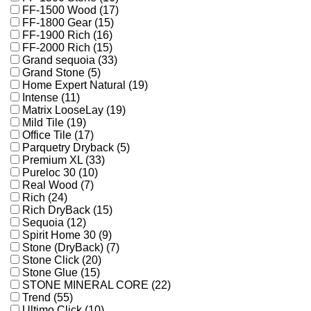
FF-1500 Wood (17)
FF-1800 Gear (15)
FF-1900 Rich (16)
FF-2000 Rich (15)
Grand sequoia (33)
Grand Stone (5)
Home Expert Natural (19)
Intense (11)
Matrix LooseLay (19)
Mild Tile (19)
Office Tile (17)
Parquetry Dryback (5)
Premium XL (33)
Pureloc 30 (10)
Real Wood (7)
Rich (24)
Rich DryBack (15)
Sequoia (12)
Spirit Home 30 (9)
Stone (DryBack) (7)
Stone Click (20)
Stone Glue (15)
STONE MINERAL CORE (22)
Trend (55)
Ultimo Click (10)