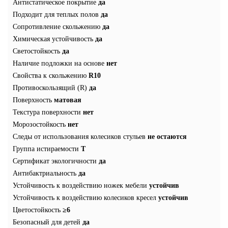
Антистатическое покрытие
да
Подходит для теплых полов
да
Сопротивление скольжению
да
Химическая устойчивость
да
Светостойкость
да
Наличие подложки на основе
нет
Свойства к скольжению
R10
Противоскользящий (R)
да
Поверхность
матовая
Текстура поверхности
нет
Морозостойкость
нет
Следы от использования колесиков стульев
не остаются
Группа истираемости
T
Сертификат экологичности
да
Антибактриальность
да
Устойчивость к воздействию ножек мебели
устойчив
Устойчивость к воздействию колесиков кресел
устойчив
Цветостойкость
≥6
Безопасный для детей
да