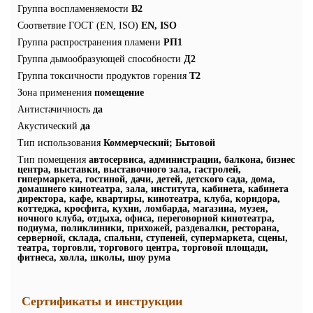
Группа воспламеняемости
В2
Соответвие ГОСТ (EN, ISO)
EN, ISO
Группа распространения пламени
РП1
Группа дымообразующей способности
Д2
Группа токсичности продуктов горения
Т2
Зона применения
помещение
Антистачичность
да
Акустический
да
Тип использования
Коммерческий; Бытовой
Тип помещения
автосервиса, администрации, балкона, бизнес
центра, выставки, выставочного зала, гастролей,
гипермаркета, гостиной, дачи, детей, детского сада, дома,
домашнего кинотеатра, зала, института, кабинета, кабинета
директора, кафе, квартиры, кинотеатра, клуба, коридора,
коттеджа, кросфита, кухни, ломбарда, магазина, музея,
ночного клуба, отдыха, офиса, переговорной кинотеатра,
подиума, поликлиники, прихожей, раздевалки, ресторана,
серверной, склада, спальни, ступеней, супермаркета, сцены,
театра, торговли, торгового центра, торговой площади,
фитнеса, холла, школы, шоу рума
Сертификаты и инструкции