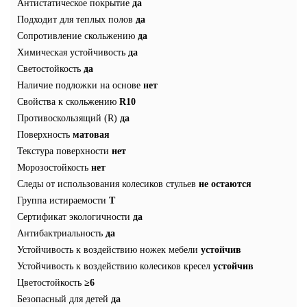
Антистатическое покрытие
да
Подходит для теплых полов
да
Сопротивление скольжению
да
Химическая устойчивость
да
Светостойкость
да
Наличие подложки на основе
нет
Свойства к скольжению
R10
Противоскользящий (R)
да
Поверхность
матовая
Текстура поверхности
нет
Морозостойкость
нет
Следы от использования колесиков стульев
не остаются
Группа истираемости
T
Сертификат экологичности
да
Антибактриальность
да
Устойчивость к воздействию ножек мебели
устойчив
Устойчивость к воздействию колесиков кресел
устойчив
Цветостойкость
≥6
Безопасный для детей
да