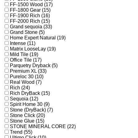
FF-1500 Wood (17)
FF-1800 Gear (15)
FF-1900 Rich (16)
FF-2000 Rich (15)
Grand sequoia (33)
Grand Stone (5)
Home Expert Natural (19)
Intense (11)
Matrix LooseLay (19)
Mild Tile (19)
Office Tile (17)
Parquetry Dryback (5)
Premium XL (33)
Pureloc 30 (10)
Real Wood (7)
Rich (24)
Rich DryBack (15)
Sequoia (12)
Spirit Home 30 (9)
Stone (DryBack) (7)
Stone Click (20)
Stone Glue (15)
STONE MINERAL CORE (22)
Trend (55)
Ultimo Click (10)