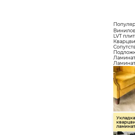
Популяр
Винилов
LVT плит
Кварцви
Сопутст
Подлож
Ламина
Ламинат
Укладк
кварцв
ламина