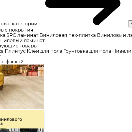
ные категории
ые покрытия
ка
SPC ламинат
Виниловая пвх-плитка
Виниловый л
ниловый ламинат
вующие товары
ка
Плинтус
Клей для пола
Грунтовка для пола
Нивели
т
 с фаской
а
инилового
та