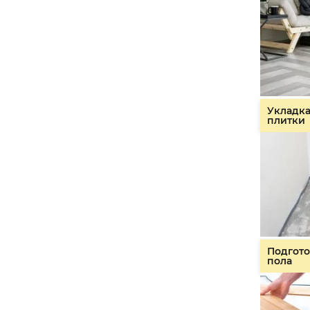
Укладк
плитки
Подгото
пола