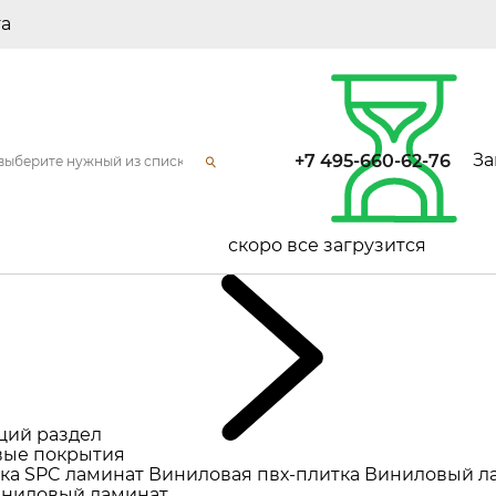
та
За
+7 495-660-62-76
скоро все загрузится
щий раздел
ые покрытия
ка
SPC ламинат
Виниловая пвх-плитка
Виниловый л
ниловый ламинат