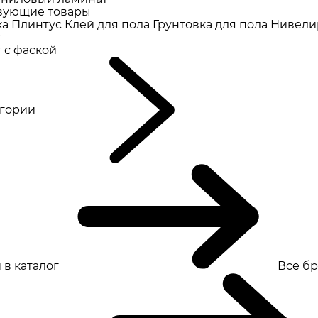
вующие товары
ка
Плинтус
Клей для пола
Грунтовка для пола
Нивели
т
 с фаской
eгории
 в каталог
Все б