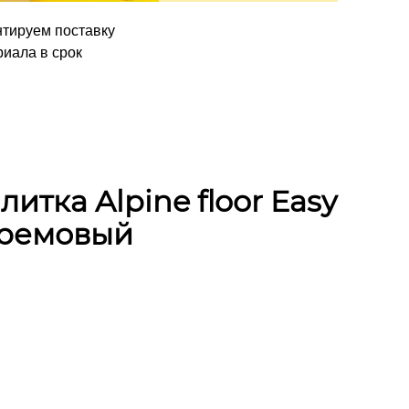
нтируем поставку
иала в срок
итка Alpine floor Easy
 кремовый