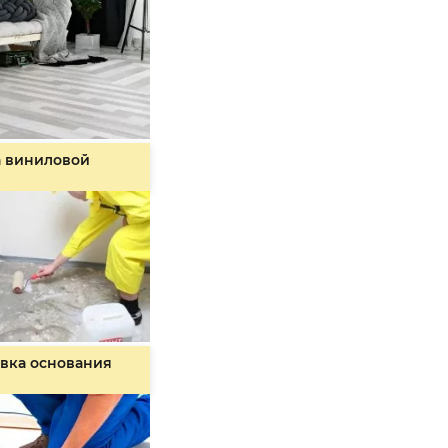
а виниловой
вка основания