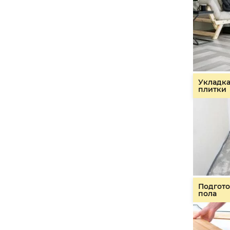
Укладк
плитки
Подгото
пола