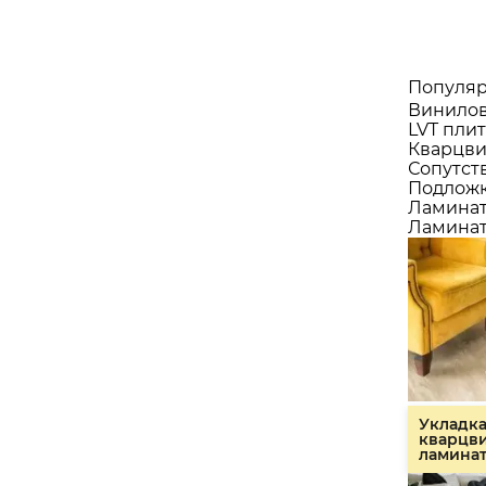
Популяр
Винилов
LVT плит
Кварцви
Сопутст
Подлож
Ламина
Ламинат
Укладк
кварцв
ламина