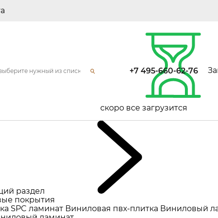
та
За
+7 495-660-62-76
скоро все загрузится
щий раздел
ые покрытия
ка
SPC ламинат
Виниловая пвх-плитка
Виниловый л
ниловый ламинат