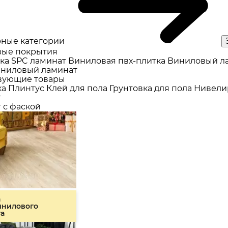
ные категории
ые покрытия
ка
SPC ламинат
Виниловая пвх-плитка
Виниловый л
ниловый ламинат
вующие товары
ка
Плинтус
Клей для пола
Грунтовка для пола
Нивели
т
 с фаской
а
инилового
та