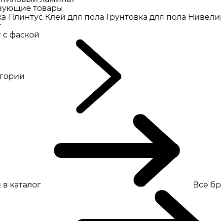
вующие товары
ка
Плинтус
Клей для пола
Грунтовка для пола
Нивели
т
 с фаской
eгории
 в каталог
Все б