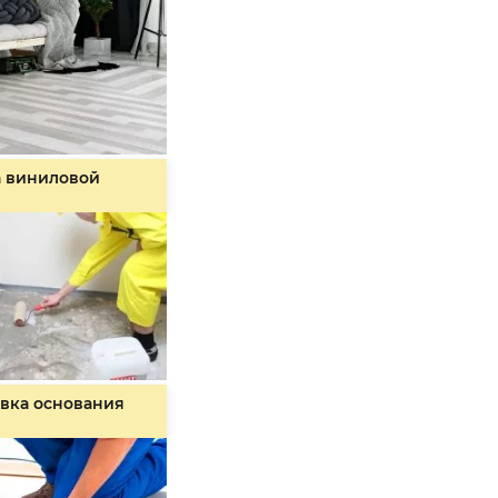
а виниловой
вка основания