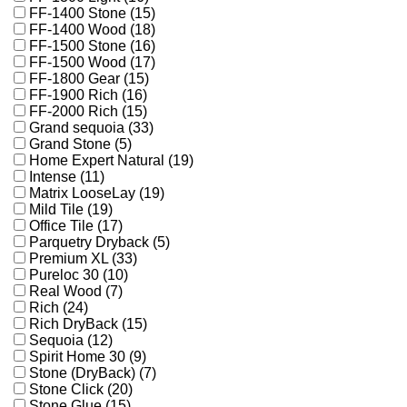
FF-1400 Stone (15)
FF-1400 Wood (18)
FF-1500 Stone (16)
FF-1500 Wood (17)
FF-1800 Gear (15)
FF-1900 Rich (16)
FF-2000 Rich (15)
Grand sequoia (33)
Grand Stone (5)
Home Expert Natural (19)
Intense (11)
Matrix LooseLay (19)
Mild Tile (19)
Office Tile (17)
Parquetry Dryback (5)
Premium XL (33)
Pureloc 30 (10)
Real Wood (7)
Rich (24)
Rich DryBack (15)
Sequoia (12)
Spirit Home 30 (9)
Stone (DryBack) (7)
Stone Click (20)
Stone Glue (15)