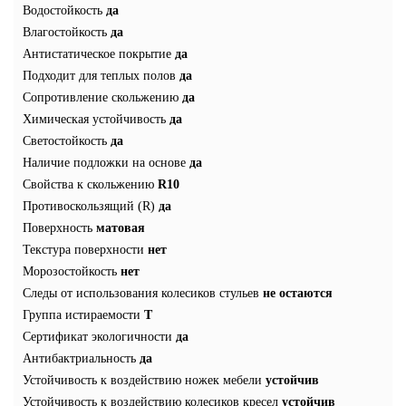
Водостойкость
да
Влагостойкость
да
Антистатическое покрытие
да
Подходит для теплых полов
да
Сопротивление скольжению
да
Химическая устойчивость
да
Светостойкость
да
Наличие подложки на основе
да
Свойства к скольжению
R10
Противоскользящий (R)
да
Поверхность
матовая
Текстура поверхности
нет
Морозостойкость
нет
Следы от использования колесиков стульев
не остаются
Группа истираемости
T
Сертификат экологичности
да
Антибактриальность
да
Устойчивость к воздействию ножек мебели
устойчив
Устойчивость к воздействию колесиков кресел
устойчив