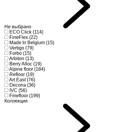
Не выбрано
ECO Click (114)
FineFlex (22)
Made In Belgium (15)
Vertigo (79)
Forbo (15)
Arbiton (13)
Berry Alloc (19)
Alpine floor (184)
Refloor (19)
Art East (76)
Decoria (36)
IVC (56)
Finefloor (199)
Коллекция