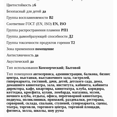
Цветостойкость
≥6
Безопасный для детей
да
Группа воспламеняемости
В2
Соответвие ГОСТ (EN, ISO)
EN, ISO
Группа распространения пламени
РП1
Группа дымообразующей способности
Д2
Группа токсичности продуктов горения
Т2
Зона применения
помещение
Антистачичность
да
Акустический
да
Тип использования
Коммерческий; Бытовой
Тип помещения
автосервиса, администрации, балкона, бизнес
центра, выставки, выставочного зала, гастролей,
гипермаркета, гостиной, дачи, детей, детского сада, дома,
домашнего кинотеатра, зала, института, кабинета, кабинета
директора, кафе, квартиры, кинотеатра, клуба, коридора,
коттеджа, кросфита, кухни, ломбарда, магазина, музея,
ночного клуба, отдыха, офиса, переговорной кинотеатра,
подиума, поликлиники, прихожей, раздевалки, ресторана,
серверной, склада, спальни, ступеней, супермаркета, сцены,
театра, торговли, торгового центра, торговой площади,
фитнеса, холла, школы, шоу рума