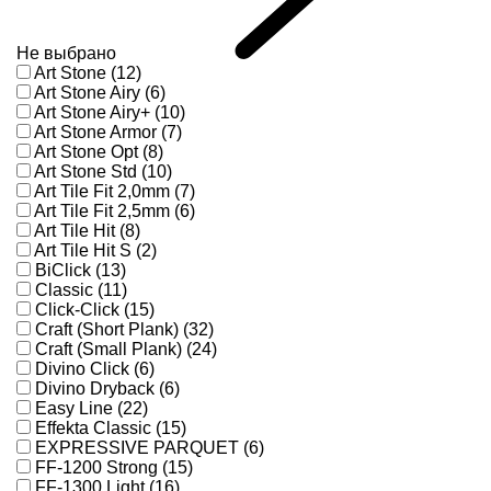
Не выбрано
Art Stone (12)
Art Stone Airy (6)
Art Stone Airy+ (10)
Art Stone Armor (7)
Art Stone Opt (8)
Art Stone Std (10)
Art Tile Fit 2,0mm (7)
Art Tile Fit 2,5mm (6)
Art Tile Hit (8)
Art Tile Hit S (2)
BiClick (13)
Classic (11)
Click-Click (15)
Craft (Short Plank) (32)
Craft (Small Plank) (24)
Divino Click (6)
Divino Dryback (6)
Easy Line (22)
Effekta Classic (15)
EXPRESSIVE PARQUET (6)
FF-1200 Strong (15)
FF-1300 Light (16)