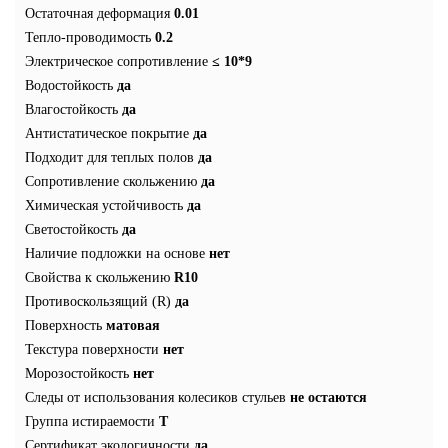
Остаточная деформация
0.01
Тепло-проводимость
0.2
Электрическое сопротивление
≤ 10*9
Водостойкость
да
Влагостойкость
да
Антистатическое покрытие
да
Подходит для теплых полов
да
Сопротивление скольжению
да
Химическая устойчивость
да
Светостойкость
да
Наличие подложки на основе
нет
Свойства к скольжению
R10
Противоскользящий (R)
да
Поверхность
матовая
Текстура поверхности
нет
Морозостойкость
нет
Следы от использования колесиков стульев
не остаются
Группа истираемости
T
Сертификат экологичности
да