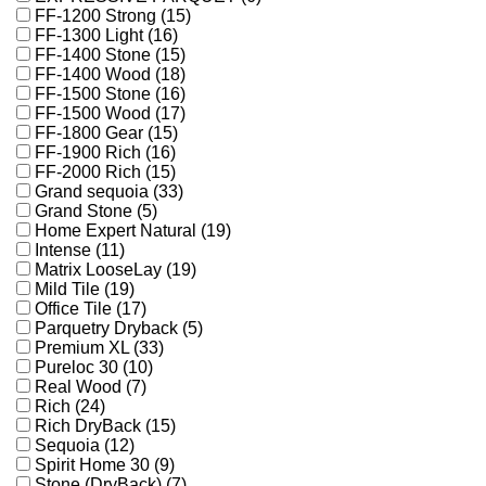
FF-1200 Strong (15)
FF-1300 Light (16)
FF-1400 Stone (15)
FF-1400 Wood (18)
FF-1500 Stone (16)
FF-1500 Wood (17)
FF-1800 Gear (15)
FF-1900 Rich (16)
FF-2000 Rich (15)
Grand sequoia (33)
Grand Stone (5)
Home Expert Natural (19)
Intense (11)
Matrix LooseLay (19)
Mild Tile (19)
Office Tile (17)
Parquetry Dryback (5)
Premium XL (33)
Pureloc 30 (10)
Real Wood (7)
Rich (24)
Rich DryBack (15)
Sequoia (12)
Spirit Home 30 (9)
Stone (DryBack) (7)