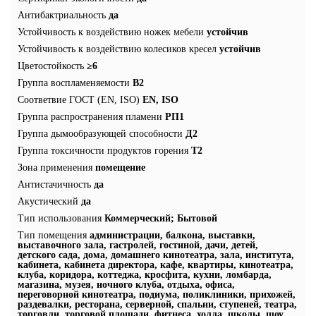
Антибактриальность
да
Устойчивость к воздействию ножек мебели
устойчив
Устойчивость к воздействию колесиков кресел
устойчив
Цветостойкость
≥6
Группа воспламеняемости
В2
Соответвие ГОСТ (EN, ISO)
EN, ISO
Группа распространения пламени
РП1
Группа дымообразующей способности
Д2
Группа токсичности продуктов горения
Т2
Зона применения
помещение
Антистачичность
да
Акустический
да
Тип использования
Коммерческий; Бытовой
Тип помещения
администрации, балкона, выставки,
выставочного зала, гастролей, гостиной, дачи, детей,
детского сада, дома, домашнего кинотеатра, зала, института,
кабинета, кабинета директора, кафе, квартиры, кинотеатра,
клуба, коридора, коттеджа, кросфита, кухни, ломбарда,
магазина, музея, ночного клуба, отдыха, офиса,
переговорной кинотеатра, подиума, поликлиники, прихожей,
раздевалки, ресторана, серверной, спальни, ступеней, театра,
торговли, торговой площади, фитнеса, холла, школы, шоу