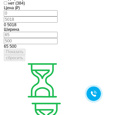
нет (384)
Цена (₽)
0
5018
Ширина
65
500
Показать
сбросить