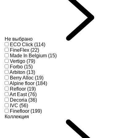
Не выбрано
ECO Click (114)
FineFlex (22)
Made In Belgium (15)
Vertigo (79)
Forbo (15)
Arbiton (13)
Berry Alloc (19)
Alpine floor (184)
Refloor (19)
Art East (76)
Decoria (36)
IVC (56)
Finefloor (199)
Коллекция