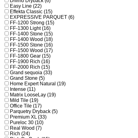
Divino Dryback (6)
Easy Line (22)
Effekta Classic (15)
EXPRESSIVE PARQUET (6)
FF-1200 Strong (15)
FF-1300 Light (16)
FF-1400 Stone (15)
FF-1400 Wood (18)
FF-1500 Stone (16)
FF-1500 Wood (17)
FF-1800 Gear (15)
FF-1900 Rich (16)
FF-2000 Rich (15)
Grand sequoia (33)
Grand Stone (5)
Home Expert Natural (19)
Intense (11)
Matrix LooseLay (19)
Mild Tile (19)
Office Tile (17)
Parquetry Dryback (5)
Premium XL (33)
Pureloc 30 (10)
Real Wood (7)
Rich (24)