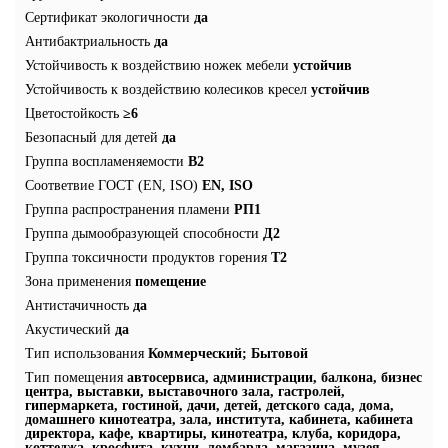
Сертификат экологичности
да
Антибактриальность
да
Устойчивость к воздействию ножек мебели
устойчив
Устойчивость к воздействию колесиков кресел
устойчив
Цветостойкость
≥6
Безопасный для детей
да
Группа воспламеняемости
В2
Соответвие ГОСТ (EN, ISO)
EN, ISO
Группа распространения пламени
РП1
Группа дымообразующей способности
Д2
Группа токсичности продуктов горения
Т2
Зона применения
помещение
Антистачичность
да
Акустический
да
Тип использования
Коммерческий; Бытовой
Тип помещения
автосервиса, администрации, балкона, бизнес
центра, выставки, выставочного зала, гастролей,
гипермаркета, гостиной, дачи, детей, детского сада, дома,
домашнего кинотеатра, зала, института, кабинета, кабинета
директора, кафе, квартиры, кинотеатра, клуба, коридора,
коттеджа, кросфита, кухни, ломбарда, магазина, музея,