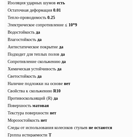
Изоляция ударных шумов
есть
Остаточная деформация
0.01
Тепло-проводимость
0.25
Электрическое сопротивление
≤ 10*9
Водостойкость
да
Влагостойкость
да
Антистатическое покрытие
да
Подходит для теплых полов
да
Сопротивление скольжению
да
Химическая устойчивость
да
Светостойкость
да
Наличие подложки на основе
нет
Свойства к скольжению
R10
Противоскользящий (R)
да
Поверхность
матовая
Текстура поверхности
нет
Морозостойкость
нет
Следы от использования колесиков стульев
не остаются
Группа истираемости
T