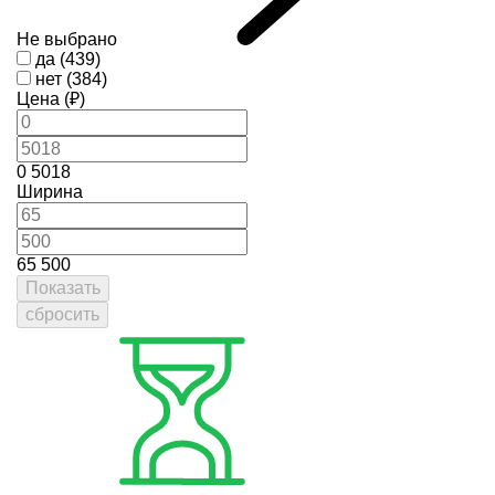
Не выбрано
да (439)
нет (384)
Цена (₽)
0
5018
Ширина
65
500
Показать
сбросить