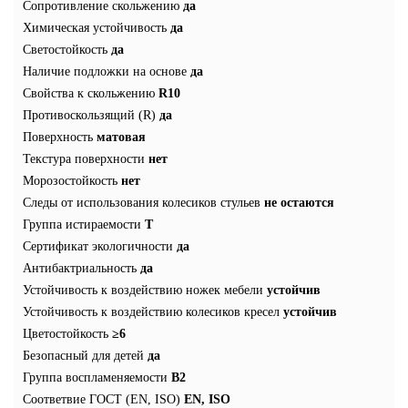
Сопротивление скольжению
да
Химическая устойчивость
да
Светостойкость
да
Наличие подложки на основе
да
Свойства к скольжению
R10
Противоскользящий (R)
да
Поверхность
матовая
Текстура поверхности
нет
Морозостойкость
нет
Следы от использования колесиков стульев
не остаются
Группа истираемости
T
Сертификат экологичности
да
Антибактриальность
да
Устойчивость к воздействию ножек мебели
устойчив
Устойчивость к воздействию колесиков кресел
устойчив
Цветостойкость
≥6
Безопасный для детей
да
Группа воспламеняемости
В2
Соответвие ГОСТ (EN, ISO)
EN, ISO