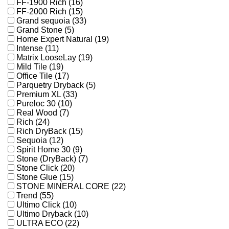
FF-1900 Rich (16)
FF-2000 Rich (15)
Grand sequoia (33)
Grand Stone (5)
Home Expert Natural (19)
Intense (11)
Matrix LooseLay (19)
Mild Tile (19)
Office Tile (17)
Parquetry Dryback (5)
Premium XL (33)
Pureloc 30 (10)
Real Wood (7)
Rich (24)
Rich DryBack (15)
Sequoia (12)
Spirit Home 30 (9)
Stone (DryBack) (7)
Stone Click (20)
Stone Glue (15)
STONE MINERAL CORE (22)
Trend (55)
Ultimo Click (10)
Ultimo Dryback (10)
ULTRA ECO (22)