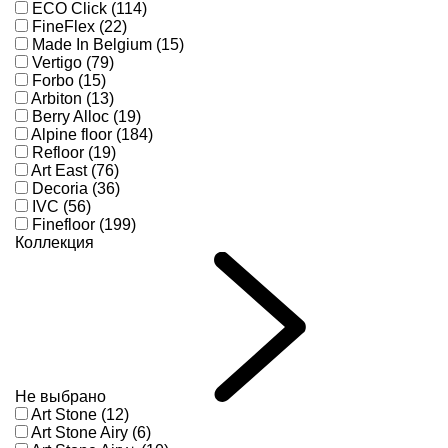
ECO Click (114)
FineFlex (22)
Made In Belgium (15)
Vertigo (79)
Forbo (15)
Arbiton (13)
Berry Alloc (19)
Alpine floor (184)
Refloor (19)
Art East (76)
Decoria (36)
IVC (56)
Finefloor (199)
Коллекция
Не выбрано
Art Stone (12)
Art Stone Airy (6)