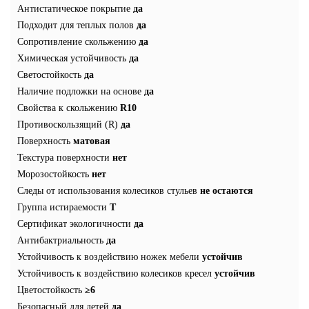
Антистатическое покрытие
да
Подходит для теплых полов
да
Сопротивление скольжению
да
Химическая устойчивость
да
Светостойкость
да
Наличие подложки на основе
да
Свойства к скольжению
R10
Противоскользящий (R)
да
Поверхность
матовая
Текстура поверхности
нет
Морозостойкость
нет
Следы от использования колесиков стульев
не остаются
Группа истираемости
T
Сертификат экологичности
да
Антибактриальность
да
Устойчивость к воздействию ножек мебели
устойчив
Устойчивость к воздействию колесиков кресел
устойчив
Цветостойкость
≥6
Безопасный для детей
да