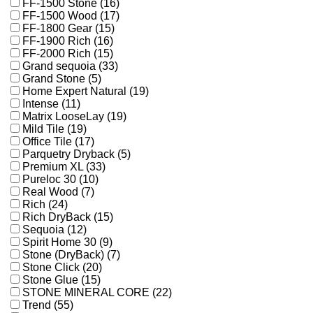
FF-1500 Stone (16)
FF-1500 Wood (17)
FF-1800 Gear (15)
FF-1900 Rich (16)
FF-2000 Rich (15)
Grand sequoia (33)
Grand Stone (5)
Home Expert Natural (19)
Intense (11)
Matrix LooseLay (19)
Mild Tile (19)
Office Tile (17)
Parquetry Dryback (5)
Premium XL (33)
Pureloc 30 (10)
Real Wood (7)
Rich (24)
Rich DryBack (15)
Sequoia (12)
Spirit Home 30 (9)
Stone (DryBack) (7)
Stone Click (20)
Stone Glue (15)
STONE MINERAL CORE (22)
Trend (55)