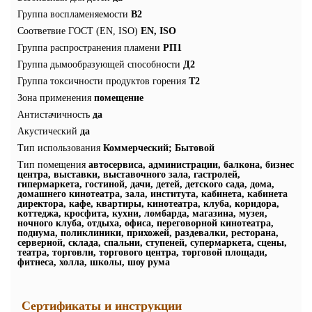
Группа воспламеняемости
В2
Соответвие ГОСТ (EN, ISO)
EN, ISO
Группа распространения пламени
РП1
Группа дымообразующей способности
Д2
Группа токсичности продуктов горения
Т2
Зона применения
помещение
Антистачичность
да
Акустический
да
Тип использования
Коммерческий; Бытовой
Тип помещения
автосервиса, администрации, балкона, бизнес
центра, выставки, выставочного зала, гастролей,
гипермаркета, гостиной, дачи, детей, детского сада, дома,
домашнего кинотеатра, зала, института, кабинета, кабинета
директора, кафе, квартиры, кинотеатра, клуба, коридора,
коттеджа, кросфита, кухни, ломбарда, магазина, музея,
ночного клуба, отдыха, офиса, переговорной кинотеатра,
подиума, поликлиники, прихожей, раздевалки, ресторана,
серверной, склада, спальни, ступеней, супермаркета, сцены,
театра, торговли, торгового центра, торговой площади,
фитнеса, холла, школы, шоу рума
Сертификаты и инструкции