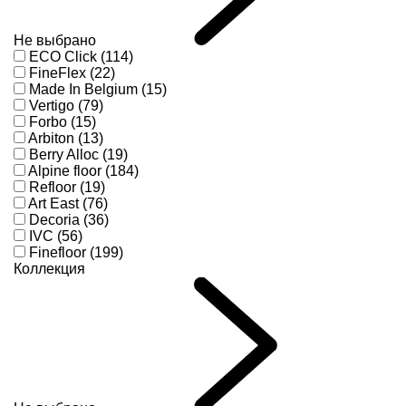
Не выбрано
ECO Click (114)
FineFlex (22)
Made In Belgium (15)
Vertigo (79)
Forbo (15)
Arbiton (13)
Berry Alloc (19)
Alpine floor (184)
Refloor (19)
Art East (76)
Decoria (36)
IVC (56)
Finefloor (199)
Коллекция