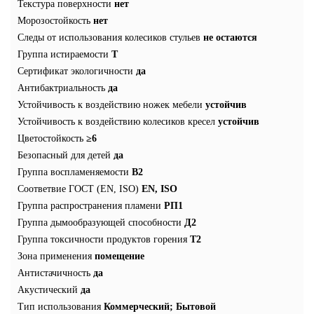
Текстура поверхности
нет
Морозостойкость
нет
Следы от использования колесиков стульев
не остаются
Группа истираемости
T
Сертификат экологичности
да
Антибактриальность
да
Устойчивость к воздействию ножек мебели
устойчив
Устойчивость к воздействию колесиков кресел
устойчив
Цветостойкость
≥6
Безопасный для детей
да
Группа воспламеняемости
В2
Соответвие ГОСТ (EN, ISO)
EN, ISO
Группа распространения пламени
РП1
Группа дымообразующей способности
Д2
Группа токсичности продуктов горения
Т2
Зона применения
помещение
Антистачичность
да
Акустический
да
Тип использования
Коммерческий; Бытовой