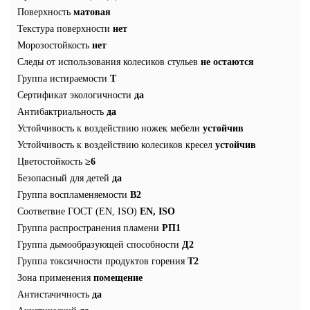
Поверхность
матовая
Текстура поверхности
нет
Морозостойкость
нет
Следы от использования колесиков стульев
не остаются
Группа истираемости
T
Сертификат экологичности
да
Антибактриальность
да
Устойчивость к воздействию ножек мебели
устойчив
Устойчивость к воздействию колесиков кресел
устойчив
Цветостойкость
≥6
Безопасный для детей
да
Группа воспламеняемости
В2
Соответвие ГОСТ (EN, ISO)
EN, ISO
Группа распространения пламени
РП1
Группа дымообразующей способности
Д2
Группа токсичности продуктов горения
Т2
Зона применения
помещение
Антистачичность
да