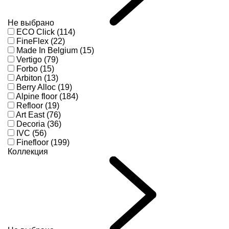
Не выбрано
ECO Click (114)
FineFlex (22)
Made In Belgium (15)
Vertigo (79)
Forbo (15)
Arbiton (13)
Berry Alloc (19)
Alpine floor (184)
Refloor (19)
Art East (76)
Decoria (36)
IVC (56)
Finefloor (199)
Коллекция