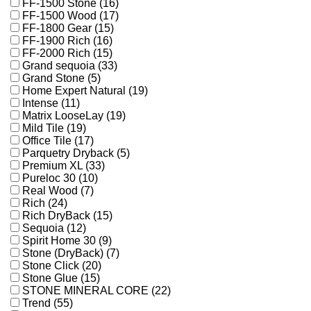
FF-1500 Stone (16)
FF-1500 Wood (17)
FF-1800 Gear (15)
FF-1900 Rich (16)
FF-2000 Rich (15)
Grand sequoia (33)
Grand Stone (5)
Home Expert Natural (19)
Intense (11)
Matrix LooseLay (19)
Mild Tile (19)
Office Tile (17)
Parquetry Dryback (5)
Premium XL (33)
Pureloc 30 (10)
Real Wood (7)
Rich (24)
Rich DryBack (15)
Sequoia (12)
Spirit Home 30 (9)
Stone (DryBack) (7)
Stone Click (20)
Stone Glue (15)
STONE MINERAL CORE (22)
Trend (55)