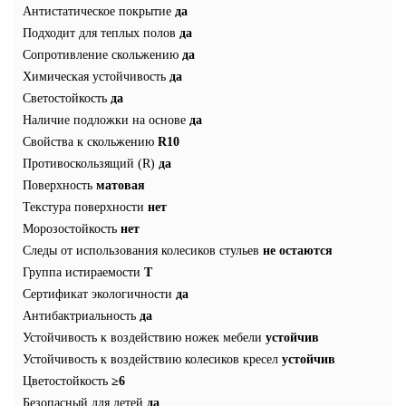
Антистатическое покрытие
да
Подходит для теплых полов
да
Сопротивление скольжению
да
Химическая устойчивость
да
Светостойкость
да
Наличие подложки на основе
да
Свойства к скольжению
R10
Противоскользящий (R)
да
Поверхность
матовая
Текстура поверхности
нет
Морозостойкость
нет
Следы от использования колесиков стульев
не остаются
Группа истираемости
T
Сертификат экологичности
да
Антибактриальность
да
Устойчивость к воздействию ножек мебели
устойчив
Устойчивость к воздействию колесиков кресел
устойчив
Цветостойкость
≥6
Безопасный для детей
да