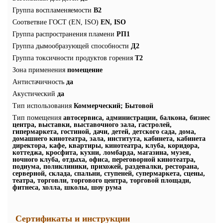
Группа воспламеняемости
В2
Соответвие ГОСТ (EN, ISO)
EN, ISO
Группа распространения пламени
РП1
Группа дымообразующей способности
Д2
Группа токсичности продуктов горения
Т2
Зона применения
помещение
Антистачичность
да
Акустический
да
Тип использования
Коммерческий; Бытовой
Тип помещения
автосервиса, администрации, балкона, бизнес
центра, выставки, выставочного зала, гастролей,
гипермаркета, гостиной, дачи, детей, детского сада, дома,
домашнего кинотеатра, зала, института, кабинета, кабинета
директора, кафе, квартиры, кинотеатра, клуба, коридора,
коттеджа, кросфита, кухни, ломбарда, магазина, музея,
ночного клуба, отдыха, офиса, переговорной кинотеатра,
подиума, поликлиники, прихожей, раздевалки, ресторана,
серверной, склада, спальни, ступеней, супермаркета, сцены,
театра, торговли, торгового центра, торговой площади,
фитнеса, холла, школы, шоу рума
Сертификаты и инструкции