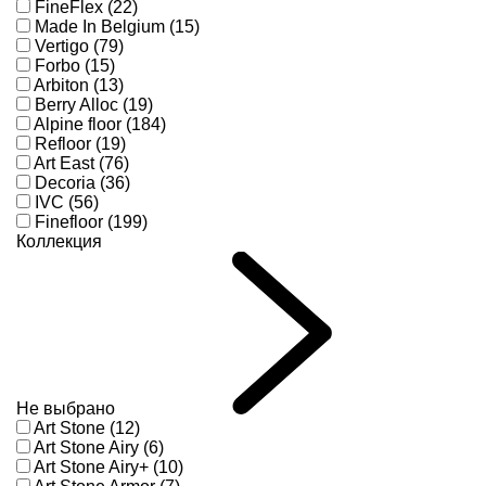
FineFlex (22)
Made In Belgium (15)
Vertigo (79)
Forbo (15)
Arbiton (13)
Berry Alloc (19)
Alpine floor (184)
Refloor (19)
Art East (76)
Decoria (36)
IVC (56)
Finefloor (199)
Коллекция
Не выбрано
Art Stone (12)
Art Stone Airy (6)
Art Stone Airy+ (10)