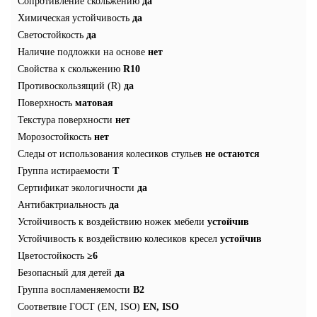
Сопротивление скольжению
да
Химическая устойчивость
да
Светостойкость
да
Наличие подложки на основе
нет
Свойства к скольжению
R10
Противоскользящий (R)
да
Поверхность
матовая
Текстура поверхности
нет
Морозостойкость
нет
Следы от использования колесиков стульев
не остаются
Группа истираемости
T
Сертификат экологичности
да
Антибактриальность
да
Устойчивость к воздействию ножек мебели
устойчив
Устойчивость к воздействию колесиков кресел
устойчив
Цветостойкость
≥6
Безопасный для детей
да
Группа воспламеняемости
В2
Соответвие ГОСТ (EN, ISO)
EN, ISO