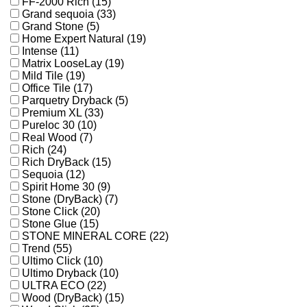
FF-2000 Rich (15)
Grand sequoia (33)
Grand Stone (5)
Home Expert Natural (19)
Intense (11)
Matrix LooseLay (19)
Mild Tile (19)
Office Tile (17)
Parquetry Dryback (5)
Premium XL (33)
Pureloc 30 (10)
Real Wood (7)
Rich (24)
Rich DryBack (15)
Sequoia (12)
Spirit Home 30 (9)
Stone (DryBack) (7)
Stone Click (20)
Stone Glue (15)
STONE MINERAL CORE (22)
Trend (55)
Ultimo Click (10)
Ultimo Dryback (10)
ULTRA ECO (22)
Wood (DryBack) (15)