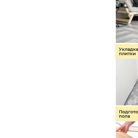
Укладк
плитки
Подгото
пола