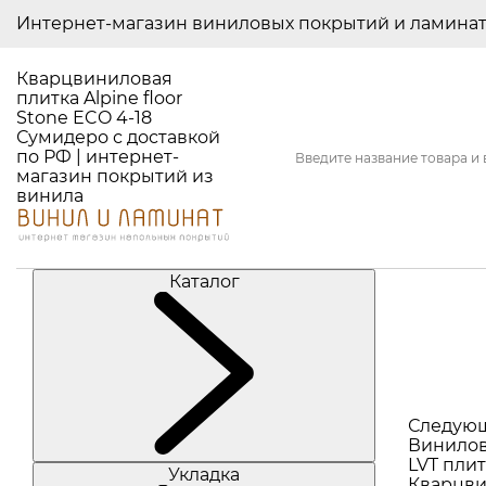
Интернет-магазин виниловых покрытий и ламина
Кварцвиниловая
плитка Alpine floor
Stone ECO 4-18
Сумидеро с доставкой
по РФ | интернет-
магазин покрытий из
винила
Каталог
Следую
Винилов
LVT плит
Укладка
Кварцви