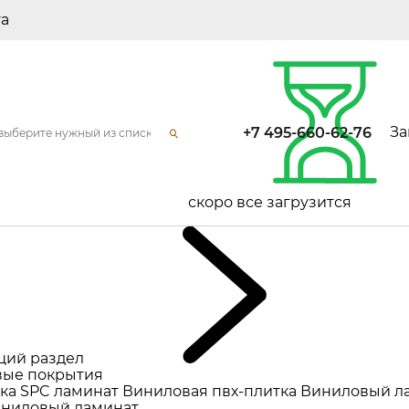
та
За
+7 495-660-62-76
скоро все загрузится
щий раздел
ые покрытия
ка
SPC ламинат
Виниловая пвх-плитка
Виниловый л
ниловый ламинат