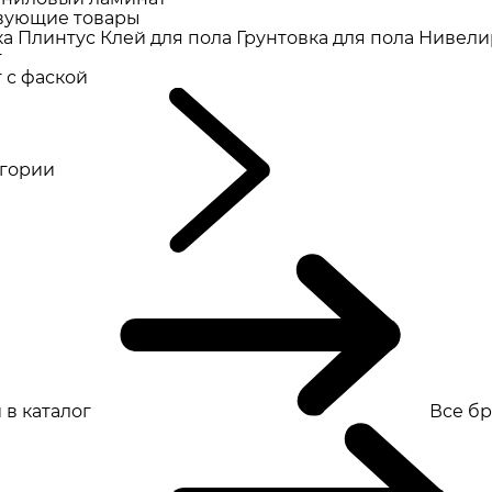
вующие товары
ка
Плинтус
Клей для пола
Грунтовка для пола
Нивели
т
 с фаской
eгории
 в каталог
Все б