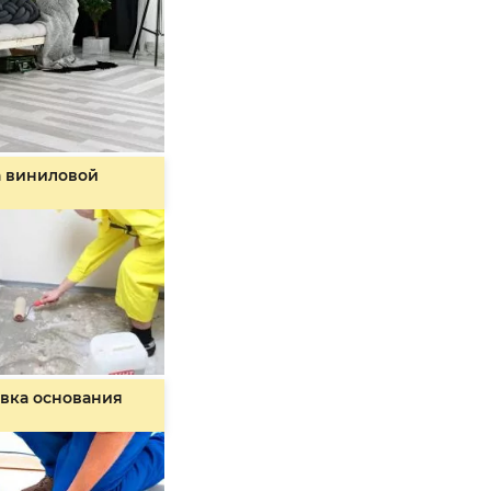
а виниловой
вка основания