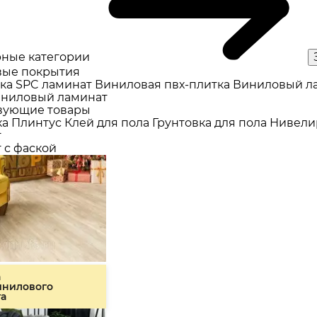
ные категории
ые покрытия
ка
SPC ламинат
Виниловая пвх-плитка
Виниловый л
ниловый ламинат
вующие товары
ка
Плинтус
Клей для пола
Грунтовка для пола
Нивели
т
 с фаской
а
инилового
та