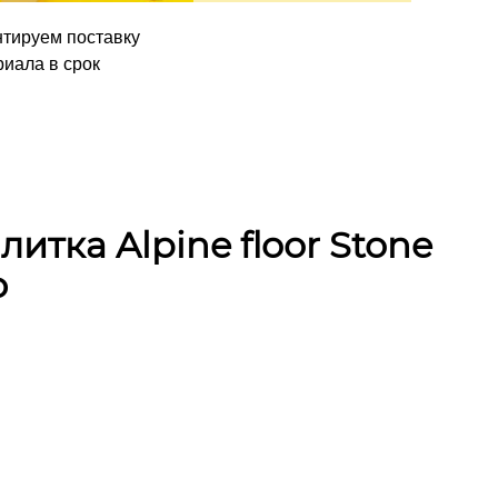
нтируем поставку
иала в срок
итка Alpine floor Stone
о