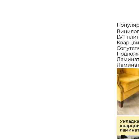
Популяр
Винилов
LVT плит
Кварцви
Сопутст
Подлож
Ламина
Ламинат
Укладк
кварцв
ламина