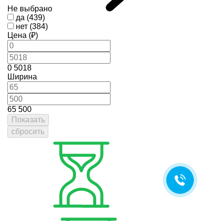
Не выбрано
да (439)
нет (384)
Цена (₽)
0
5018
Ширина
65
500
Показать
сбросить