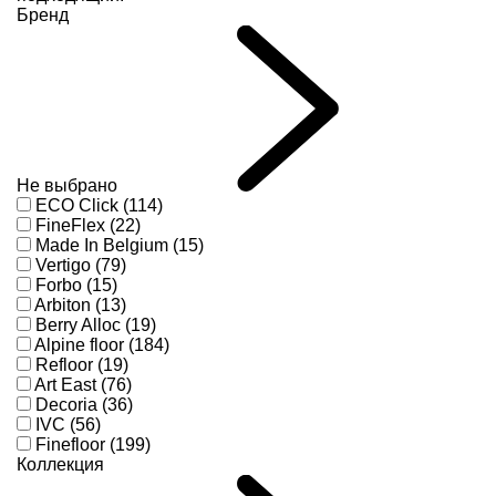
Бренд
Не выбрано
ECO Click (114)
FineFlex (22)
Made In Belgium (15)
Vertigo (79)
Forbo (15)
Arbiton (13)
Berry Alloc (19)
Alpine floor (184)
Refloor (19)
Art East (76)
Decoria (36)
IVC (56)
Finefloor (199)
Коллекция