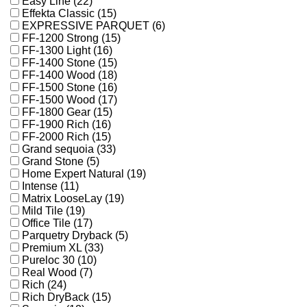
Easy Line (22)
Effekta Classic (15)
EXPRESSIVE PARQUET (6)
FF-1200 Strong (15)
FF-1300 Light (16)
FF-1400 Stone (15)
FF-1400 Wood (18)
FF-1500 Stone (16)
FF-1500 Wood (17)
FF-1800 Gear (15)
FF-1900 Rich (16)
FF-2000 Rich (15)
Grand sequoia (33)
Grand Stone (5)
Home Expert Natural (19)
Intense (11)
Matrix LooseLay (19)
Mild Tile (19)
Office Tile (17)
Parquetry Dryback (5)
Premium XL (33)
Pureloc 30 (10)
Real Wood (7)
Rich (24)
Rich DryBack (15)