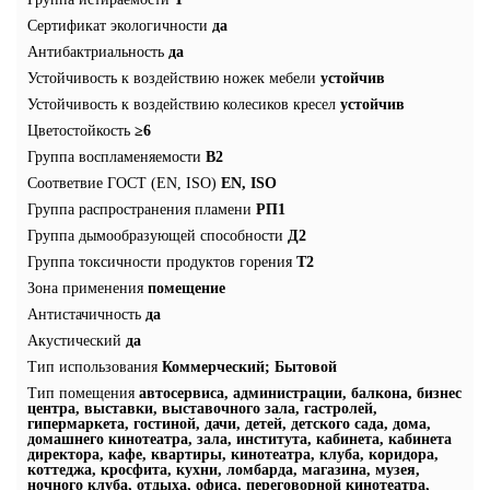
Сертификат экологичности
да
Антибактриальность
да
Устойчивость к воздействию ножек мебели
устойчив
Устойчивость к воздействию колесиков кресел
устойчив
Цветостойкость
≥6
Группа воспламеняемости
В2
Соответвие ГОСТ (EN, ISO)
EN, ISO
Группа распространения пламени
РП1
Группа дымообразующей способности
Д2
Группа токсичности продуктов горения
Т2
Зона применения
помещение
Антистачичность
да
Акустический
да
Тип использования
Коммерческий; Бытовой
Тип помещения
автосервиса, администрации, балкона, бизнес
центра, выставки, выставочного зала, гастролей,
гипермаркета, гостиной, дачи, детей, детского сада, дома,
домашнего кинотеатра, зала, института, кабинета, кабинета
директора, кафе, квартиры, кинотеатра, клуба, коридора,
коттеджа, кросфита, кухни, ломбарда, магазина, музея,
ночного клуба, отдыха, офиса, переговорной кинотеатра,