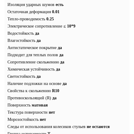
Изоляция ударных шумов
есть
Остаточная деформация
0.01
Тепло-проводимость
0.25
Электрическое сопротивление
≤ 10*9
Водостойкость
да
Влагостойкость
да
Антистатическое покрытие
да
Подходит для теплых полов
да
Сопротивление скольжению
да
Химическая устойчивость
да
Светостойкость
да
Наличие подложки на основе
да
Свойства к скольжению
R10
Противоскользящий (R)
да
Поверхность
матовая
Текстура поверхности
нет
Морозостойкость
нет
Следы от использования колесиков стульев
не остаются
Группа истираемости
T