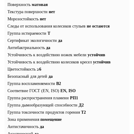
Поверхность
матовая
Текстура поверхности
нет
Морозостойкость
нет
Следы от использования колесиков стульев
не остаются
Группа истираемости
T
Сертификат экологичности
да
Антибактриальность
да
Устойчивость к воздействию ножек мебели
устойчив
Устойчивость к воздействию колесиков кресел
устойчив
Цветостойкость
≥6
Безопасный для детей
да
Группа воспламеняемости
В2
Соответвие ГОСТ (EN, ISO)
EN, ISO
Группа распространения пламени
РП1
Группа дымообразующей способности
Д2
Группа токсичности продуктов горения
Т2
Зона применения
помещение
Антистачичность
да
Акустический
да