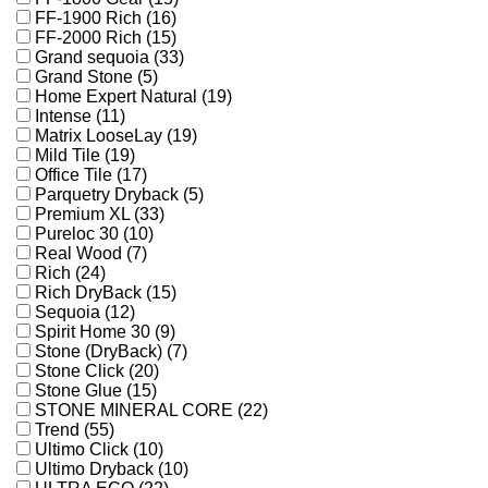
FF-1900 Rich (16)
FF-2000 Rich (15)
Grand sequoia (33)
Grand Stone (5)
Home Expert Natural (19)
Intense (11)
Matrix LooseLay (19)
Mild Tile (19)
Office Tile (17)
Parquetry Dryback (5)
Premium XL (33)
Pureloc 30 (10)
Real Wood (7)
Rich (24)
Rich DryBack (15)
Sequoia (12)
Spirit Home 30 (9)
Stone (DryBack) (7)
Stone Click (20)
Stone Glue (15)
STONE MINERAL CORE (22)
Trend (55)
Ultimo Click (10)
Ultimo Dryback (10)