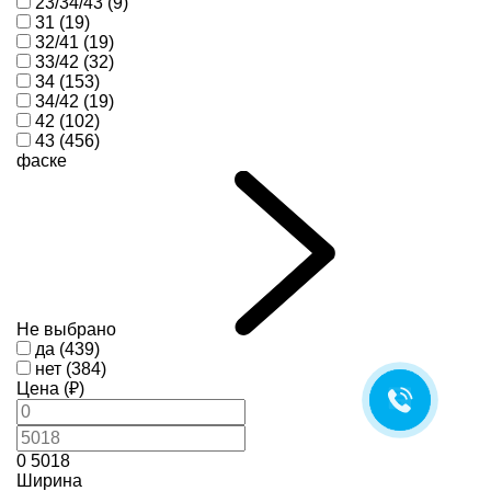
23/34/43 (9)
31 (19)
32/41 (19)
33/42 (32)
34 (153)
34/42 (19)
42 (102)
43 (456)
фаске
Не выбрано
да (439)
нет (384)
Цена (₽)
0
5018
Ширина