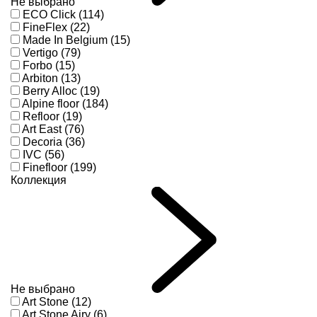
Не выбрано
ECO Click (114)
FineFlex (22)
Made In Belgium (15)
Vertigo (79)
Forbo (15)
Arbiton (13)
Berry Alloc (19)
Alpine floor (184)
Refloor (19)
Art East (76)
Decoria (36)
IVC (56)
Finefloor (199)
Коллекция
Не выбрано
Art Stone (12)
Art Stone Airy (6)