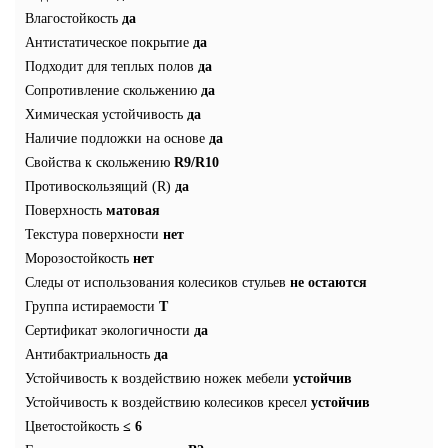
Влагостойкость
да
Антистатическое покрытие
да
Подходит для теплых полов
да
Сопротивление скольжению
да
Химическая устойчивость
да
Наличие подложки на основе
да
Свойства к скольжению
R9/R10
Противоскользящий (R)
да
Поверхность
матовая
Текстура поверхности
нет
Морозостойкость
нет
Следы от использования колесиков стульев
не остаются
Группа истираемости
T
Сертификат экологичности
да
Антибактриальность
да
Устойчивость к воздействию ножек мебели
устойчив
Устойчивость к воздействию колесиков кресел
устойчив
Цветостойкость
≤ 6