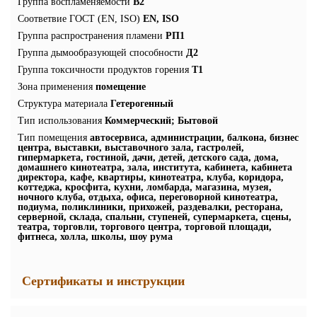
Группа воспламеняемости
В2
Соответвие ГОСТ (EN, ISO)
EN, ISO
Группа распространения пламени
РП1
Группа дымообразующей способности
Д2
Группа токсичности продуктов горения
Т1
Зона применения
помещение
Структура материала
Гетерогенный
Тип использования
Коммерческий; Бытовой
Тип помещения
автосервиса, администрации, балкона, бизнес
центра, выставки, выставочного зала, гастролей,
гипермаркета, гостиной, дачи, детей, детского сада, дома,
домашнего кинотеатра, зала, института, кабинета, кабинета
директора, кафе, квартиры, кинотеатра, клуба, коридора,
коттеджа, кросфита, кухни, ломбарда, магазина, музея,
ночного клуба, отдыха, офиса, переговорной кинотеатра,
подиума, поликлиники, прихожей, раздевалки, ресторана,
серверной, склада, спальни, ступеней, супермаркета, сцены,
театра, торговли, торгового центра, торговой площади,
фитнеса, холла, школы, шоу рума
Сертификаты и инструкции