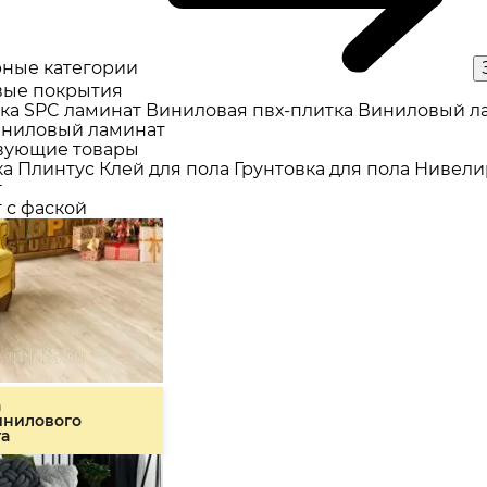
ные категории
ые покрытия
ка
SPC ламинат
Виниловая пвх-плитка
Виниловый л
ниловый ламинат
вующие товары
ка
Плинтус
Клей для пола
Грунтовка для пола
Нивели
т
 с фаской
а
инилового
та