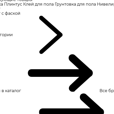
ка
Плинтус
Клей для пола
Грунтовка для пола
Нивели
т
 с фаской
eгории
 в каталог
Все б