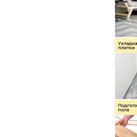
Укладк
плитки
Подгото
пола