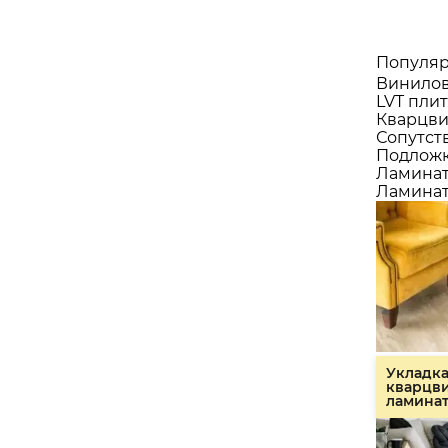
Популяр
Винилов
LVT плит
Кварцви
Сопутст
Подлож
Ламина
Ламинат
Укладк
кварцв
ламина