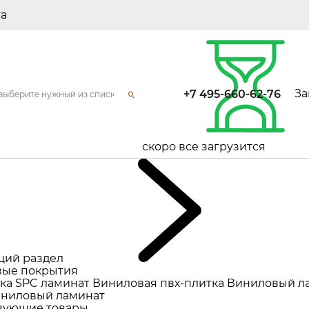
та
За
+7 495-660-62-76
скоро все загрузится
щий раздел
ые покрытия
ка
SPC ламинат
Виниловая пвх-плитка
Виниловый л
ниловый ламинат
вующие товары