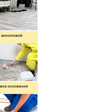
а виниловой
вка основания