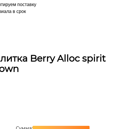
нтируем поставку
иала в срок
тка Berry Alloc spirit
rown
Сумма: