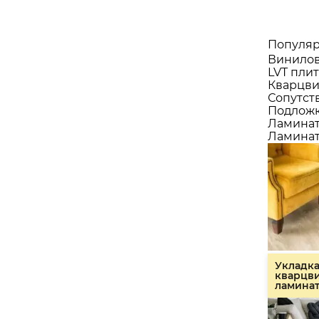
Популяр
Винилов
LVT плит
Кварцви
Сопутст
Подлож
Ламина
Ламинат
Укладк
кварцв
ламина