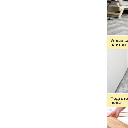
Укладк
плитки
Подгото
пола