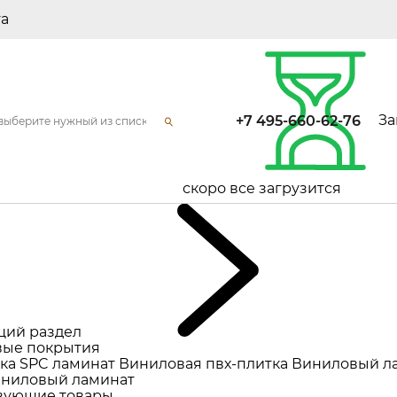
та
За
+7 495-660-62-76
скоро все загрузится
щий раздел
ые покрытия
ка
SPC ламинат
Виниловая пвх-плитка
Виниловый л
ниловый ламинат
вующие товары