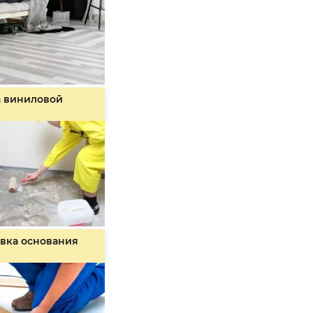
а виниловой
вка основания