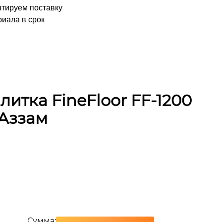
нтируем поставку
иала в срок
итка FineFloor FF-1200
 Аззам
Сумма: