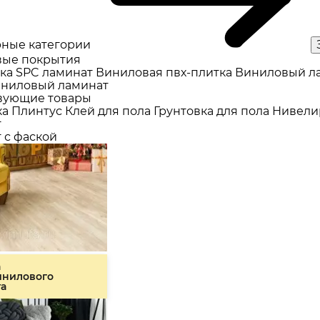
ные категории
ые покрытия
ка
SPC ламинат
Виниловая пвх-плитка
Виниловый л
ниловый ламинат
вующие товары
ка
Плинтус
Клей для пола
Грунтовка для пола
Нивели
т
 с фаской
а
инилового
та