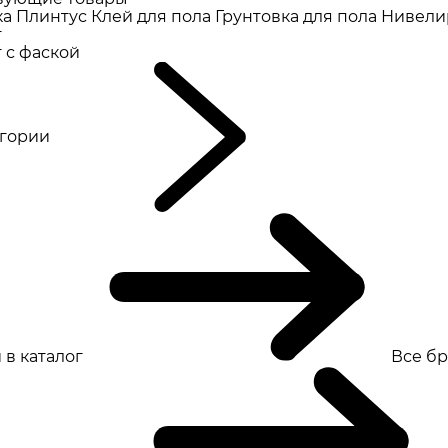
ка
Плинтус
Клей для пола
Грунтовка для пола
Нивели
т
 с фаской
eгории
 в каталог
Все б