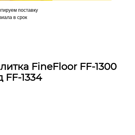
нтируем поставку
иала в срок
итка FineFloor FF-1300
 FF-1334