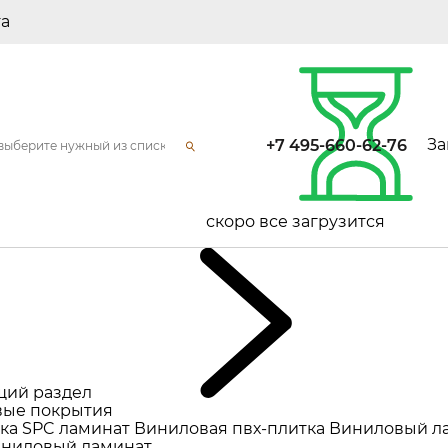
та
За
+7 495-660-62-76
скоро все загрузится
щий раздел
ые покрытия
ка
SPC ламинат
Виниловая пвх-плитка
Виниловый л
ниловый ламинат