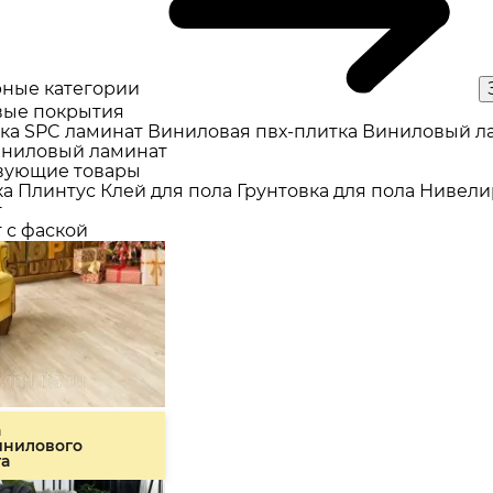
ные категории
ые покрытия
ка
SPC ламинат
Виниловая пвх-плитка
Виниловый л
ниловый ламинат
вующие товары
ка
Плинтус
Клей для пола
Грунтовка для пола
Нивели
т
 с фаской
а
инилового
та