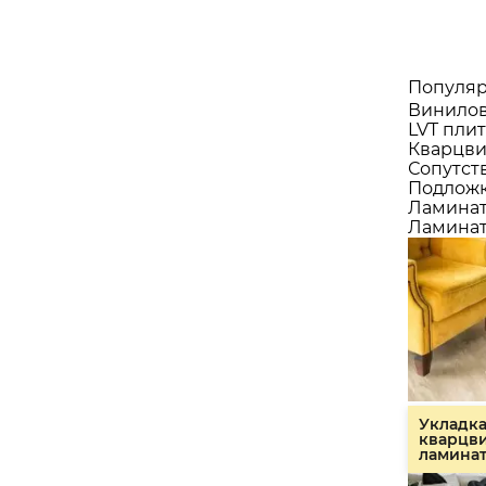
Популяр
Винилов
LVT плит
Кварцви
Сопутст
Подлож
Ламина
Ламинат
Укладк
кварцв
ламина