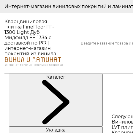
Интернет-магазин виниловых покрытий и ламина
Кварцвиниловая
плитка FineFloor FF-
1300 Light Дуб
Мидфилд FF-1334 с
доставкой по РФ |
интернет-магазин
покрытий из винила
Каталог
Следую
Винилов
LVT плит
Укладка
Кварцви