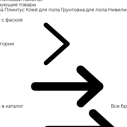
вующие товары
ка
Плинтус
Клей для пола
Грунтовка для пола
Нивели
т
 с фаской
eгории
 в каталог
Все б