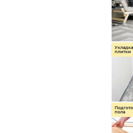
Укладк
плитки
Подгото
пола