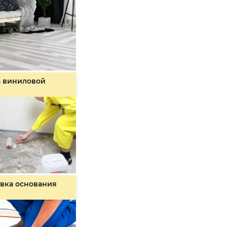
а виниловой
вка основания