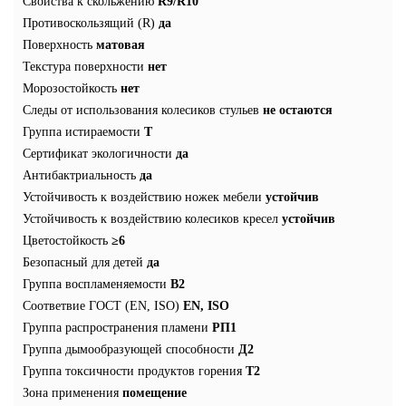
Свойства к скольжению
R9/R10
Противоскользящий (R)
да
Поверхность
матовая
Текстура поверхности
нет
Морозостойкость
нет
Следы от использования колесиков стульев
не остаются
Группа истираемости
Т
Сертификат экологичности
да
Антибактриальность
да
Устойчивость к воздействию ножек мебели
устойчив
Устойчивость к воздействию колесиков кресел
устойчив
Цветостойкость
≥6
Безопасный для детей
да
Группа воспламеняемости
В2
Соответвие ГОСТ (EN, ISO)
EN, ISO
Группа распространения пламени
РП1
Группа дымообразующей способности
Д2
Группа токсичности продуктов горения
Т2
Зона применения
помещение