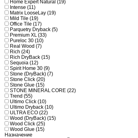
Home Expert Natural (19)
Intense (11)
Matrix LooseLay (19)
Mild Tile (19)
Office Tile (17)
Parquetry Dryback (5)
Premium XL (33)
Pureloc 30 (10)
Real Wood (7)
Rich (24)
Rich DryBack (15)
Sequoia (12)
Spirit Home 30 (9)
Stone (DryBack) (7)
Stone Click (20)
Stone Glue (15)
STONE MINERAL CORE (22)
Trend (55)
Ultimo Click (10)
Ultimo Dryback (10)
ULTRA ECO (22)
Wood (DryBack) (15)
Wood Click (25)
Wood Glue (15)
Назначение