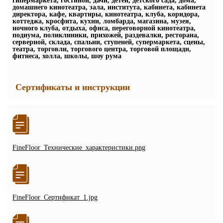
гипермаркета, гостиной, дачи, детей, детского сада, дома,
домашнего кинотеатра, зала, института, кабинета, кабинета
директора, кафе, квартиры, кинотеатра, клуба, коридора,
коттеджа, кросфита, кухни, ломбарда, магазина, музея,
ночного клуба, отдыха, офиса, переговорной кинотеатра,
подиума, поликлиники, прихожей, раздевалки, ресторана,
серверной, склада, спальни, ступеней, супермаркета, сцены,
театра, торговли, торгового центра, торговой площади,
фитнеса, холла, школы, шоу рума
Сертификаты и инструкции
FineFloor_Технические_характеристики.png
FineFloor_Сертификат_1.jpg