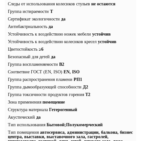
Следы от использования колесиков стульев
не остаются
Группа истираемости
T
Сертификат экологичности
да
Антибактриальность
да
Устойчивость к воздействию ножек мебели
устойчив
Устойчивость к воздействию колесиков кресел
устойчив
Цветостойкость
≥6
Безопасный для детей
да
Группа воспламеняемости
В2
Соответвие ГОСТ (EN, ISO)
EN, ISO
Группа распространения пламени
РП1
Группа дымообразующей способности
Д2
Группа токсичности продуктов горения
Т2
Зона применения
помещение
Структура материала
Гетерогенный
Акустический
да
Тип использования
Бытовой;Полукомерческий
Тип помещения
автосервиса, администрации, балкона, бизнес
центра, выставки, выставочного зала, гастролей,