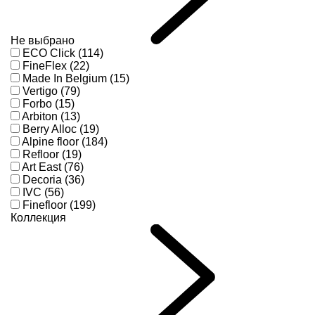
Не выбрано
ECO Click (114)
FineFlex (22)
Made In Belgium (15)
Vertigo (79)
Forbo (15)
Arbiton (13)
Berry Alloc (19)
Alpine floor (184)
Refloor (19)
Art East (76)
Decoria (36)
IVC (56)
Finefloor (199)
Коллекция