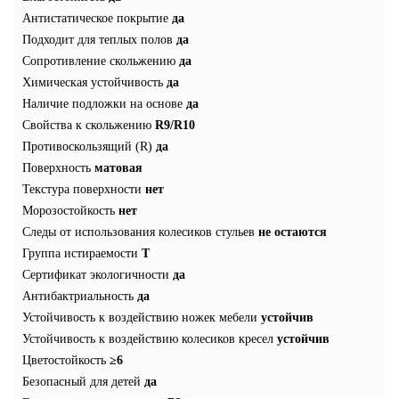
Антистатическое покрытие
да
Подходит для теплых полов
да
Сопротивление скольжению
да
Химическая устойчивость
да
Наличие подложки на основе
да
Свойства к скольжению
R9/R10
Противоскользящий (R)
да
Поверхность
матовая
Текстура поверхности
нет
Морозостойкость
нет
Следы от использования колесиков стульев
не остаются
Группа истираемости
T
Сертификат экологичности
да
Антибактриальность
да
Устойчивость к воздействию ножек мебели
устойчив
Устойчивость к воздействию колесиков кресел
устойчив
Цветостойкость
≥6
Безопасный для детей
да