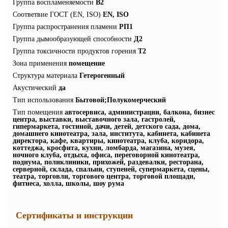
Группа воспламеняемости
В2
Соответвие ГОСТ (EN, ISO)
EN, ISO
Группа распространения пламени
РП1
Группа дымообразующей способности
Д2
Группа токсичности продуктов горения
Т2
Зона применения
помещение
Структура материала
Гетерогенный
Акустический
да
Тип использования
Бытовой;Полукомерческий
Тип помещения
автосервиса, администрации, балкона, бизнес
центра, выставки, выставочного зала, гастролей,
гипермаркета, гостиной, дачи, детей, детского сада, дома,
домашнего кинотеатра, зала, института, кабинета, кабинета
директора, кафе, квартиры, кинотеатра, клуба, коридора,
коттеджа, кросфита, кухни, ломбарда, магазина, музея,
ночного клуба, отдыха, офиса, переговорной кинотеатра,
подиума, поликлиники, прихожей, раздевалки, ресторана,
серверной, склада, спальни, ступеней, супермаркета, сцены,
театра, торговли, торгового центра, торговой площади,
фитнеса, холла, школы, шоу рума
Сертификаты и инструкции