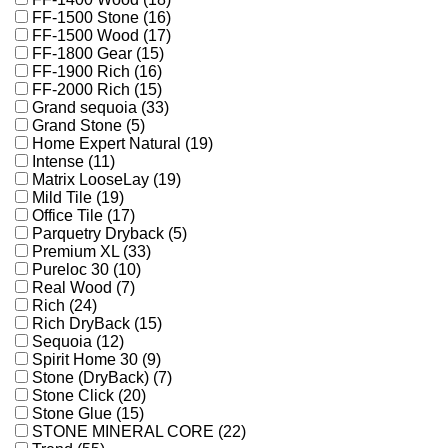
FF-1500 Stone (16)
FF-1500 Wood (17)
FF-1800 Gear (15)
FF-1900 Rich (16)
FF-2000 Rich (15)
Grand sequoia (33)
Grand Stone (5)
Home Expert Natural (19)
Intense (11)
Matrix LooseLay (19)
Mild Tile (19)
Office Tile (17)
Parquetry Dryback (5)
Premium XL (33)
Pureloc 30 (10)
Real Wood (7)
Rich (24)
Rich DryBack (15)
Sequoia (12)
Spirit Home 30 (9)
Stone (DryBack) (7)
Stone Click (20)
Stone Glue (15)
STONE MINERAL CORE (22)