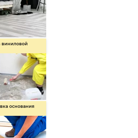
а виниловой
вка основания