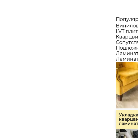
Популяр
Винилов
LVT плит
Кварцви
Сопутст
Подлож
Ламина
Ламинат
Укладк
кварцв
ламина