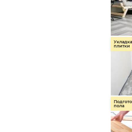
Укладк
плитки
Подгото
пола