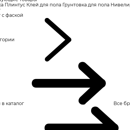
ка
Плинтус
Клей для пола
Грунтовка для пола
Нивели
т
 с фаской
eгории
 в каталог
Все б