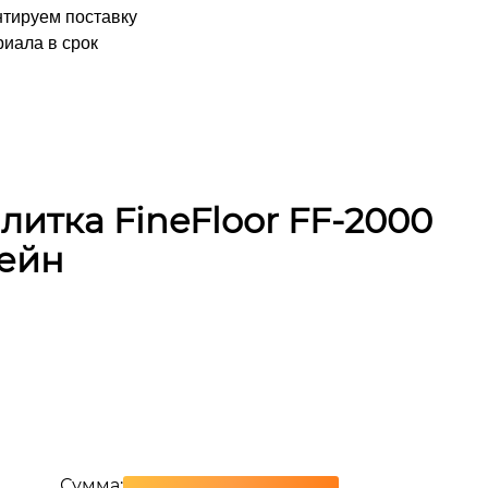
нтируем поставку
иала в срок
итка FineFloor FF-2000
Рейн
Сумма: