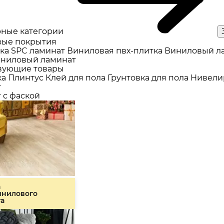
ные категории
ые покрытия
ка
SPC ламинат
Виниловая пвх-плитка
Виниловый л
ниловый ламинат
вующие товары
ка
Плинтус
Клей для пола
Грунтовка для пола
Нивели
т
 с фаской
а
инилового
та