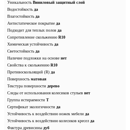
Уникальность
Виниловый защитный слой
Водостойкость
да
Влагостойкость
да
Антистатическое покрытие
да
Подходит для теплых полов
да
Сопротивление скольжению
R10
Химическая устойчивость
да
Светостойкость
да
Наличие подложки на основе
нет
Свойства к скольжению
R10
Противоскользящий (R)
да
Поверхность
матовая
Текстура поверхности
дерево
Следы от использования колесиков стульев
нет
Группа истираемости
Т
Сертификат экологичности
да
Устойчивость к воздействию ножек мебели
да
Устойчивость к воздействию колесиков кресел
да
Фактура древисины
дуб