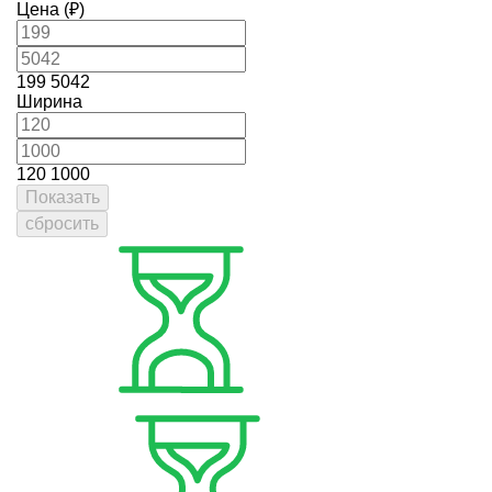
Цена (₽)
199
5042
Ширина
120
1000
Показать
сбросить