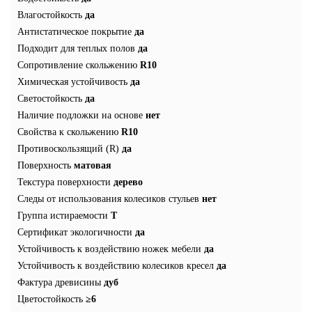
Влагостойкость
да
Антистатическое покрытие
да
Подходит для теплых полов
да
Сопротивление скольжению
R10
Химическая устойчивость
да
Светостойкость
да
Наличие подложки на основе
нет
Свойства к скольжению
R10
Противоскользящий (R)
да
Поверхность
матовая
Текстура поверхности
дерево
Следы от использования колесиков стульев
нет
Группа истираемости
Т
Сертификат экологичности
да
Устойчивость к воздействию ножек мебели
да
Устойчивость к воздействию колесиков кресел
да
Фактура древисины
дуб
Цветостойкость
≥6