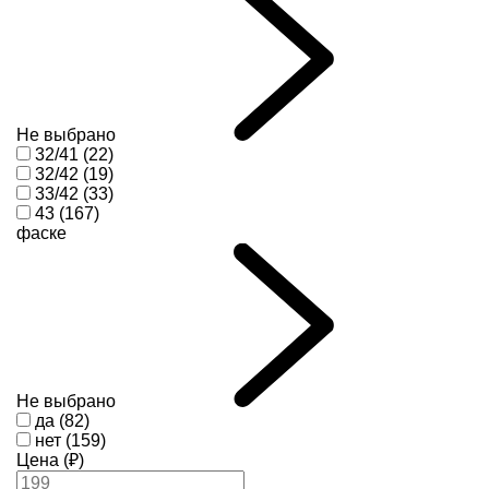
Не выбрано
32/41 (22)
32/42 (19)
33/42 (33)
43 (167)
фаске
Не выбрано
да (82)
нет (159)
Цена (₽)