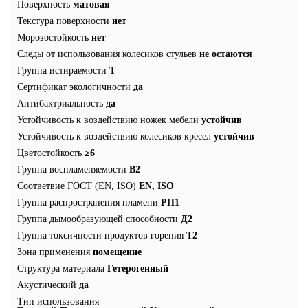
Поверхность
матовая
Текстура поверхности
нет
Морозостойкость
нет
Следы от использования колесиков стульев
не остаются
Группа истираемости
T
Сертификат экологичности
да
Антибактриальность
да
Устойчивость к воздействию ножек мебели
устойчив
Устойчивость к воздействию колесиков кресел
устойчив
Цветостойкость
≥6
Группа воспламеняемости
В2
Соответвие ГОСТ (EN, ISO)
EN, ISO
Группа распространения пламени
РП1
Группа дымообразующей способности
Д2
Группа токсичности продуктов горения
Т2
Зона применения
помещение
Структура материала
Гетерогенный
Акустический
да
Тип использования