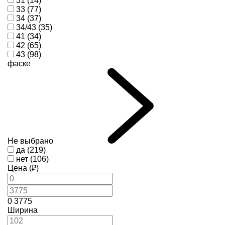
31 (14)
33 (77)
34 (37)
34/43 (35)
41 (34)
42 (65)
43 (98)
фаске
Не выбрано
да (219)
нет (106)
Цена (₽)
0
3775
Ширина