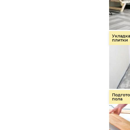
Укладк
плитки
Подгото
пола