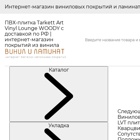
Интернет-магазин виниловых покрытий и ламина
ПВХ-плитка Tarkett Art
Vinyl Lounge WOODY с
доставкой по РФ |
интернет-магазин
покрытий из винила
Каталог
Следую
Винилов
LVT плит
Укладка
Кварцви
Сопутст
Подлож