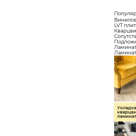
Популяр
Винилов
LVT плит
Кварцви
Сопутст
Подлож
Ламина
Ламинат
Укладк
кварцв
ламина