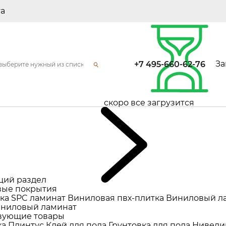
та
За
+7 495-660-62-76
скоро все загрузится
щий раздел
ые покрытия
ка
SPC ламинат
Виниловая пвх-плитка
Виниловый л
ниловый ламинат
вующие товары
ка
Плинтус
Клей для пола
Грунтовка для пола
Нивели