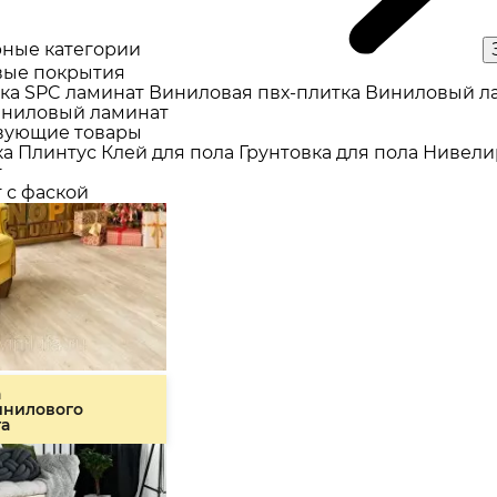
ные категории
ые покрытия
ка
SPC ламинат
Виниловая пвх-плитка
Виниловый л
ниловый ламинат
вующие товары
ка
Плинтус
Клей для пола
Грунтовка для пола
Нивели
т
 с фаской
а
инилового
та