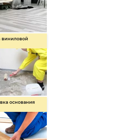
а виниловой
вка основания