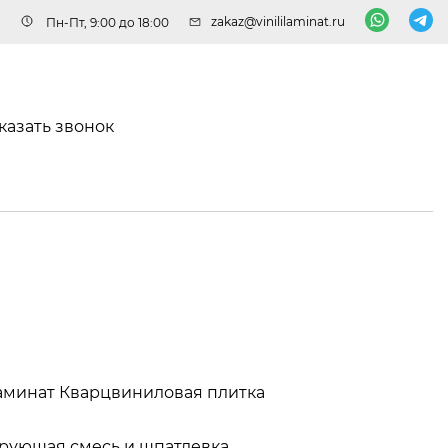
zakaz@vinililaminat.ru
Пн-Пт, 9:00 до 18:00
казать звонок
аминат
Кварцвиниловая плитка
рующая смесь и шпатлевка