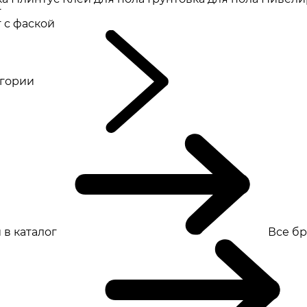
т
 с фаской
eгории
 в каталог
Все б