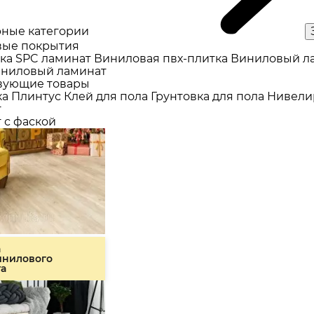
ные категории
ые покрытия
ка
SPC ламинат
Виниловая пвх-плитка
Виниловый л
ниловый ламинат
вующие товары
ка
Плинтус
Клей для пола
Грунтовка для пола
Нивели
т
 с фаской
а
инилового
та