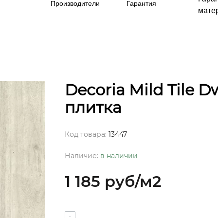
Производители
Гарантия
матер
Decoria Mild Tile D
плитка
Код товара:
13447
Наличие:
в наличии
1 185 руб
/м2
-