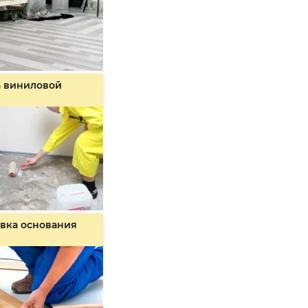
а виниловой
вка основания