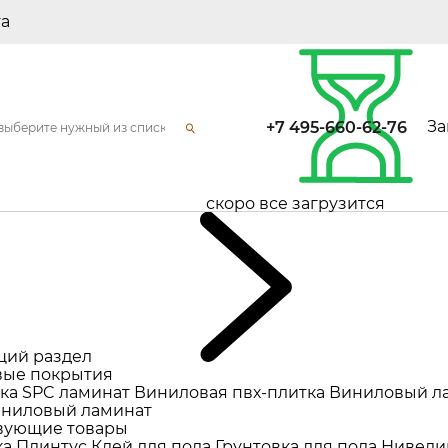
та
За
+7 495-660-62-76
скоро все загрузится
щий раздел
ые покрытия
ка
SPC ламинат
Виниловая пвх-плитка
Виниловый л
ниловый ламинат
вующие товары
ка
Плинтус
Клей для пола
Грунтовка для пола
Нивели