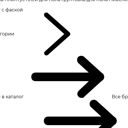
т
 с фаской
eгории
 в каталог
Все б