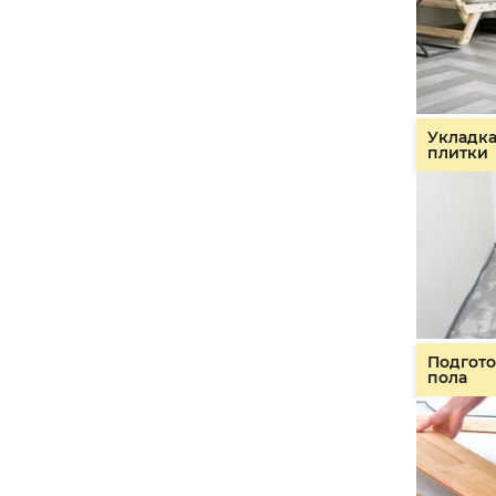
Укладк
плитки
Подгото
пола