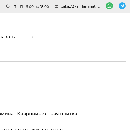
zakaz@vinililaminat.ru
Пн-Пт, 9:00 до 18:00
казать звонок
аминат
Кварцвиниловая плитка
рующая смесь и шпатлевка