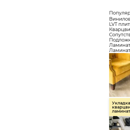
Популяр
Винилов
LVT плит
Кварцви
Сопутст
Подлож
Ламина
Ламинат
Укладк
кварцв
ламина