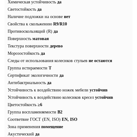
Химическая устойчивость
да
Светостойкость
да
Наличие подложки на основе
нет
Свойства к скольжению
R9/R10
Противоскользящий (R)
да
Поверхность
матовая
Текстура поверхности
дерево
Морозостойкость
да
Следы от использования колесиков стульев
не остаются
Группа истираемости
Т
Сертификат экологичности
да
Антибактриальность
да
Устойчивость к воздействию ножек мебели
устойчив
Устойчивость к воздействию колесиков кресел
устойчив
Цветостойкость
≥6
Группа воспламеняемости
В2
Соответвие ГОСТ (EN, ISO)
EN, ISO
Зона применения
помещение
Акустический
да