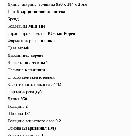
Длина, ширина, толщина
950 x 184 x 2 мм
Тип
Кварцвиниловая плитка
Бренд
Коллекция
Mild Tile
Страна производства
Южная Корея
Форма материала
планка
Цвет
серый
Дизайн
под дерево
Яркость тона
темный
Наличие
в наличии
Способ монтажа
клеевой
Класс износостойкости
34/42
Порода дерева
дуб
Длина
950
Толщина
2
Ширина
184
Толщина защитного слоя
0.2
Основа
Кварцвинил (lvt)
Количество полос
1