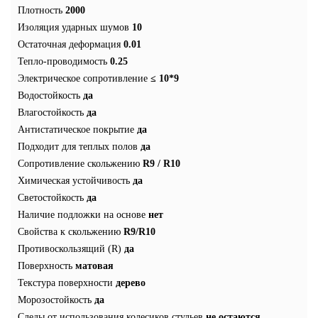
Плотность
2000
Изоляция ударных шумов
10
Остаточная деформация
0.01
Тепло-проводимость
0.25
Электрическое сопротивление
≤ 10*9
Водостойкость
да
Влагостойкость
да
Антистатическое покрытие
да
Подходит для теплых полов
да
Сопротивление скольжению
R9 / R10
Химическая устойчивость
да
Светостойкость
да
Наличие подложки на основе
нет
Свойства к скольжению
R9/R10
Противоскользящий (R)
да
Поверхность
матовая
Текстура поверхности
дерево
Морозостойкость
да
Следы от использования колесиков стульев
не остаются