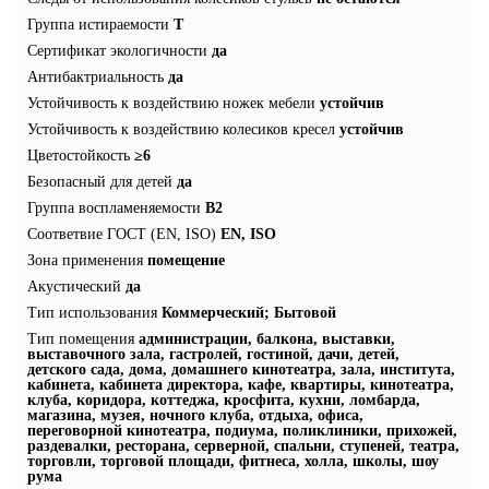
Группа истираемости
Т
Сертификат экологичности
да
Антибактриальность
да
Устойчивость к воздействию ножек мебели
устойчив
Устойчивость к воздействию колесиков кресел
устойчив
Цветостойкость
≥6
Безопасный для детей
да
Группа воспламеняемости
В2
Соответвие ГОСТ (EN, ISO)
EN, ISO
Зона применения
помещение
Акустический
да
Тип использования
Коммерческий; Бытовой
Тип помещения
администрации, балкона, выставки,
выставочного зала, гастролей, гостиной, дачи, детей,
детского сада, дома, домашнего кинотеатра, зала, института,
кабинета, кабинета директора, кафе, квартиры, кинотеатра,
клуба, коридора, коттеджа, кросфита, кухни, ломбарда,
магазина, музея, ночного клуба, отдыха, офиса,
переговорной кинотеатра, подиума, поликлиники, прихожей,
раздевалки, ресторана, серверной, спальни, ступеней, театра,
торговли, торговой площади, фитнеса, холла, школы, шоу
рума