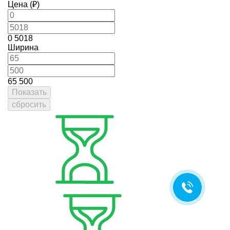
Цена (₽)
0
5018
Ширина
65
500
Показать
сбросить