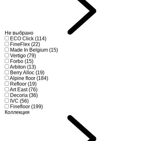
Не выбрано
ECO Click (114)
FineFlex (22)
Made In Belgium (15)
Vertigo (79)
Forbo (15)
Arbiton (13)
Berry Alloc (19)
Alpine floor (184)
Refloor (19)
Art East (76)
Decoria (36)
IVC (56)
Finefloor (199)
Коллекция