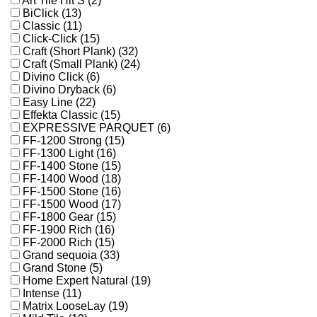
Art Tile Hit S (2)
BiClick (13)
Classic (11)
Click-Click (15)
Craft (Short Plank) (32)
Craft (Small Plank) (24)
Divino Click (6)
Divino Dryback (6)
Easy Line (22)
Effekta Classic (15)
EXPRESSIVE PARQUET (6)
FF-1200 Strong (15)
FF-1300 Light (16)
FF-1400 Stone (15)
FF-1400 Wood (18)
FF-1500 Stone (16)
FF-1500 Wood (17)
FF-1800 Gear (15)
FF-1900 Rich (16)
FF-2000 Rich (15)
Grand sequoia (33)
Grand Stone (5)
Home Expert Natural (19)
Intense (11)
Matrix LooseLay (19)