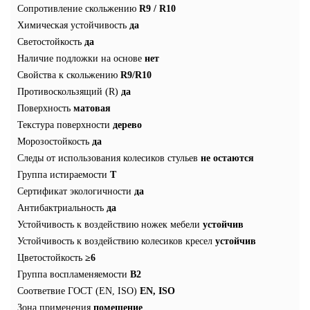
Сопротивление скольжению
R9 / R10
Химическая устойчивость
да
Светостойкость
да
Наличие подложки на основе
нет
Свойства к скольжению
R9/R10
Противоскользящий (R)
да
Поверхность
матовая
Текстура поверхности
дерево
Морозостойкость
да
Следы от использования колесиков стульев
не остаются
Группа истираемости
Т
Сертификат экологичности
да
Антибактриальность
да
Устойчивость к воздействию ножек мебели
устойчив
Устойчивость к воздействию колесиков кресел
устойчив
Цветостойкость
≥6
Группа воспламеняемости
В2
Соответвие ГОСТ (EN, ISO)
EN, ISO
Зона применения
помещение