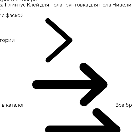
ка
Плинтус
Клей для пола
Грунтовка для пола
Нивели
т
 с фаской
eгории
 в каталог
Все б