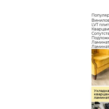
Популяр
Винилов
LVT плит
Кварцви
Сопутст
Подлож
Ламина
Ламинат
Укладк
кварцв
ламина