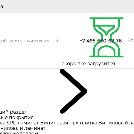
та
За
+7 495-660-62-76
скоро все загрузится
щий раздел
ые покрытия
ка
SPC ламинат
Виниловая пвх-плитка
Виниловый л
ниловый ламинат
вующие товары