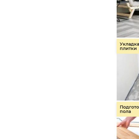
Укладк
плитки
Подгото
пола