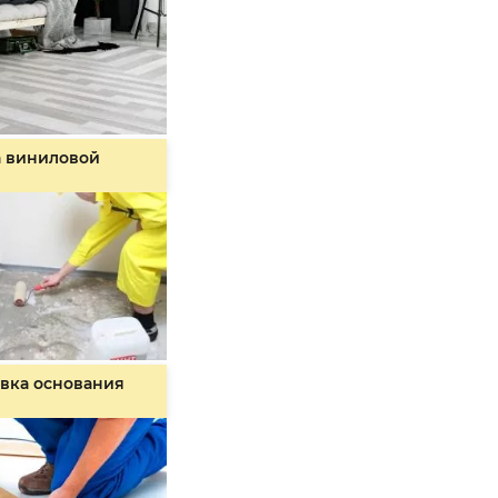
а виниловой
вка основания