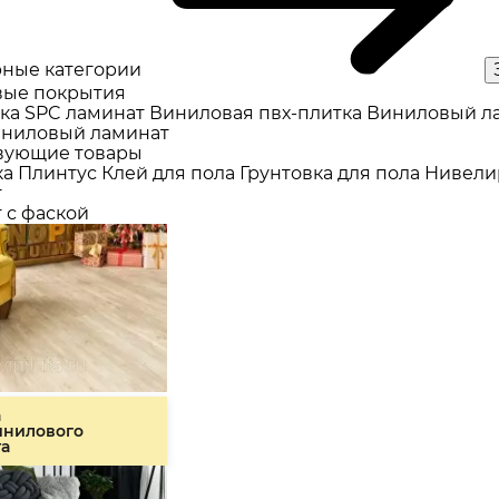
ные категории
ые покрытия
ка
SPC ламинат
Виниловая пвх-плитка
Виниловый л
ниловый ламинат
вующие товары
ка
Плинтус
Клей для пола
Грунтовка для пола
Нивели
т
 с фаской
а
инилового
та