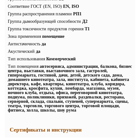
Соответвие ГОСТ (EN, ISO)
EN, ISO
Группа распространения пламени
РП1
Группа дымообразующей способности
Д2
Группа токсичности продуктов горения
Т1
Зона применения
помещение
Антистачичность
да
Акустический
да
Тип использования
Коммерческий
Тип помещения
автосервиса, администрации, балкона, бизнес
центра, выставки, выставочного зала, гастролей,
гипермаркета, гостиной, дачи, детей, детского сада, дома,
домашнего кинотеатра, зала, института, кабинета, кабинета
директора, кафе, квартиры, кинотеатра, клуба, коридора,
коттеджа, кросфита, кухни, ломбарда, магазина, музея,
ночного клуба, отдыха, офиса, переговорной кинотеатра,
подиума, поликлиники, прихожей, раздевалки, ресторана,
серверной, склада, спальни, ступеней, супермаркета, сцены,
театра, торговли, торгового центра, торговой площади,
фитнеса, холла, школы, шоу рума
Сертификаты и инструкции