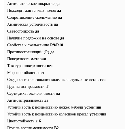
Антистатическое покрытие
да
Подходит для теплых полов
да
Сопротивление скольжению
да
Химическая устойчивость
да
Светостойкость
да
Наличие подложки на основе
да
Свойства к скольжению
R9/R10
Противоскользящий (R)
да
Поверхность
матовая
Текстура поверхности
нет
Морозостойкость
нет
Следы от использования колесиков стульев
не остаются
Группа истираемости
T
Сертификат экологичности
да
Антибактриальность
да
Устойчивость к воздействию ножек мебели
устойчив
Устойчивость к воздействию колесиков кресел
устойчив
Цветостойкость
≤ 6
Группа воспламеняемости
В2