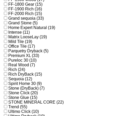
FF-1800 Gear (15)
FF-1900 Rich (16)
FF-2000 Rich (15)
Grand sequoia (33)
Grand Stone (5)
Home Expert Natural (19)
Intense (11)
Matrix LooseLay (19)
Mild Tile (19)
Office Tile (17)
Parquetry Dryback (5)
Premium XL (33)
Pureloc 30 (10)
Real Wood (7)
Rich (24)
Rich DryBack (15)
Sequoia (12)
Spirit Home 30 (9)
Stone (DryBack) (7)
Stone Click (20)
Stone Glue (15)
STONE MINERAL CORE (22)
Trend (55)
Ultimo Click (10)