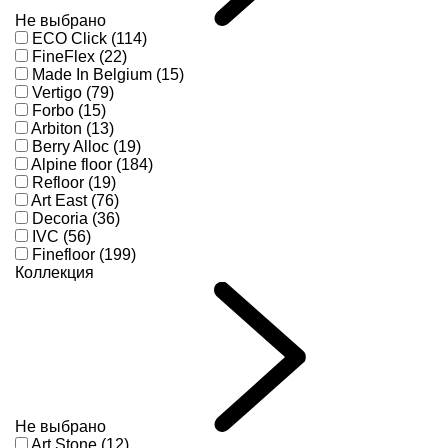
Не выбрано
ECO Click (114)
FineFlex (22)
Made In Belgium (15)
Vertigo (79)
Forbo (15)
Arbiton (13)
Berry Alloc (19)
Alpine floor (184)
Refloor (19)
Art East (76)
Decoria (36)
IVC (56)
Finefloor (199)
Коллекция
Не выбрано
Art Stone (12)