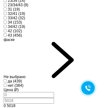
23/34 (14)
23/34/43 (9)
31 (19)
32/41 (19)
33/42 (32)
34 (153)
34/42 (19)
42 (102)
43 (456)
фаске
Не выбрано
да (439)
нет (384)
Цена (₽)
0
5018