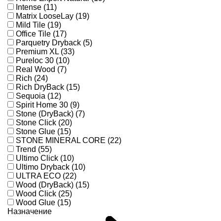
Intense (11)
Matrix LooseLay (19)
Mild Tile (19)
Office Tile (17)
Parquetry Dryback (5)
Premium XL (33)
Pureloc 30 (10)
Real Wood (7)
Rich (24)
Rich DryBack (15)
Sequoia (12)
Spirit Home 30 (9)
Stone (DryBack) (7)
Stone Click (20)
Stone Glue (15)
STONE MINERAL CORE (22)
Trend (55)
Ultimo Click (10)
Ultimo Dryback (10)
ULTRA ECO (22)
Wood (DryBack) (15)
Wood Click (25)
Wood Glue (15)
Назначение