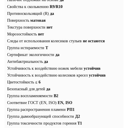
Свойства к скольжению
R9/R10
Противоскользящий (R)
да
Поверхность
матовая
Текстура поверхности
нет
Морозостойкость
нет
Следы от использования колесиков стульев
не остаются
Группа истираемости
T
Сертификат экологичности
да
Антибактриальность
да
Устойчивость к воздействию ножек мебели
устойчив
Устойчивость к воздействию колесиков кресел
устойчив
Цветостойкость
≤ 6
Безопасный для детей
да
Группа воспламеняемости
В2
Соответвие ГОСТ (EN, ISO)
EN, ISO
Группа распространения пламени
РП1
Группа дымообразующей способности
Д2
Группа токсичности продуктов горения
Т1