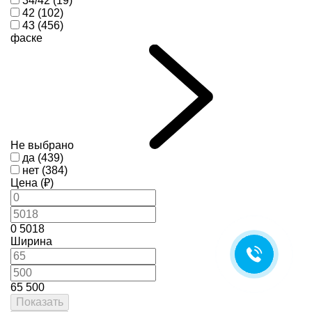
34/42 (19)
42 (102)
43 (456)
фаске
Не выбрано
да (439)
нет (384)
Цена (₽)
0
5018
Ширина
65
500
Показать