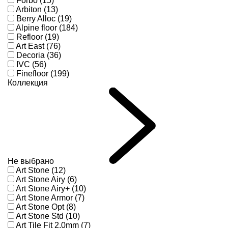
Forbo (15)
Arbiton (13)
Berry Alloc (19)
Alpine floor (184)
Refloor (19)
Art East (76)
Decoria (36)
IVC (56)
Finefloor (199)
Коллекция
Не выбрано
Art Stone (12)
Art Stone Airy (6)
Art Stone Airy+ (10)
Art Stone Armor (7)
Art Stone Opt (8)
Art Stone Std (10)
Art Tile Fit 2,0mm (7)