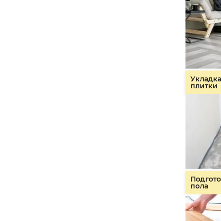
Укладк
плитки
Подгото
пола