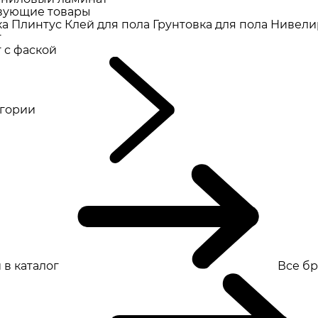
вующие товары
ка
Плинтус
Клей для пола
Грунтовка для пола
Нивели
т
 с фаской
eгории
 в каталог
Все б