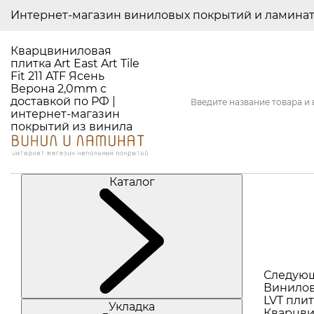
Интернет-магазин виниловых покрытий и ламина
Кварцвиниловая
плитка Art East Art Tile
Fit 211 ATF Ясень
Верона 2,0mm с
доставкой по РФ |
интернет-магазин
покрытий из винила
Каталог
Следую
Винилов
LVT плит
Укладка
Кварцви