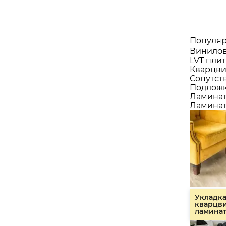
Популяр
Винилов
LVT плит
Кварцви
Сопутст
Подлож
Ламина
Ламинат
Укладк
кварцв
ламина