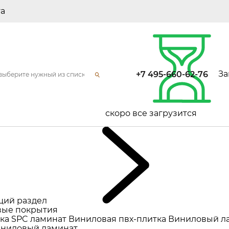
та
За
+7 495-660-62-76
скоро все загрузится
щий раздел
ые покрытия
ка
SPC ламинат
Виниловая пвх-плитка
Виниловый л
ниловый ламинат