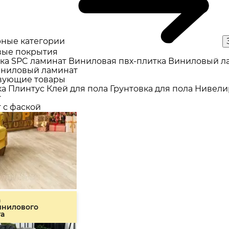
ные категории
ые покрытия
ка
SPC ламинат
Виниловая пвх-плитка
Виниловый л
ниловый ламинат
вующие товары
ка
Плинтус
Клей для пола
Грунтовка для пола
Нивели
т
 с фаской
а
инилового
та