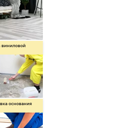
а виниловой
вка основания