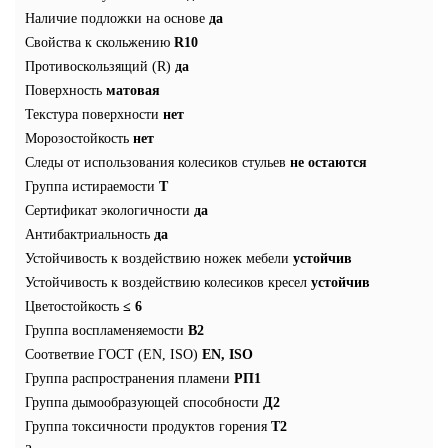
Наличие подложки на основе
да
Свойства к скольжению
R10
Противоскользящий (R)
да
Поверхность
матовая
Текстура поверхности
нет
Морозостойкость
нет
Следы от использования колесиков стульев
не остаются
Группа истираемости
T
Сертификат экологичности
да
Антибактриальность
да
Устойчивость к воздействию ножек мебели
устойчив
Устойчивость к воздействию колесиков кресел
устойчив
Цветостойкость
≤ 6
Группа воспламеняемости
В2
Соответвие ГОСТ (EN, ISO)
EN, ISO
Группа распространения пламени
РП1
Группа дымообразующей способности
Д2
Группа токсичности продуктов горения
Т2