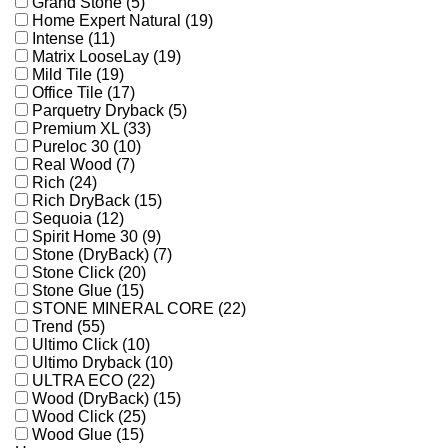
Grand Stone (5)
Home Expert Natural (19)
Intense (11)
Matrix LooseLay (19)
Mild Tile (19)
Office Tile (17)
Parquetry Dryback (5)
Premium XL (33)
Pureloc 30 (10)
Real Wood (7)
Rich (24)
Rich DryBack (15)
Sequoia (12)
Spirit Home 30 (9)
Stone (DryBack) (7)
Stone Click (20)
Stone Glue (15)
STONE MINERAL CORE (22)
Trend (55)
Ultimo Click (10)
Ultimo Dryback (10)
ULTRA ECO (22)
Wood (DryBack) (15)
Wood Click (25)
Wood Glue (15)