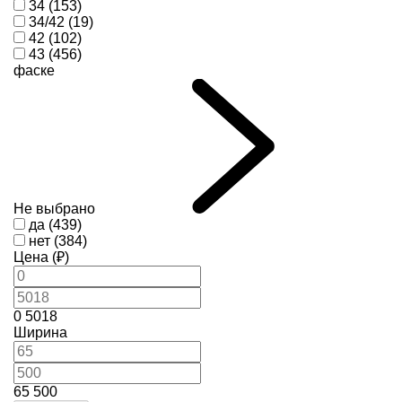
34 (153)
34/42 (19)
42 (102)
43 (456)
фаске
Не выбрано
да (439)
нет (384)
Цена (₽)
0
5018
Ширина
65
500