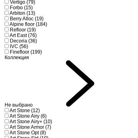
Vertigo (79)
Forbo (15)
Arbiton (13)
Berry Alloc (19)
Alpine floor (184)
Refloor (19)
Art East (76)
Decoria (36)
IVC (56)
Finefloor (199)
Коллекция
Не выбрано
Art Stone (12)
Art Stone Airy (6)
Art Stone Airy+ (10)
Art Stone Armor (7)
Art Stone Opt (8)