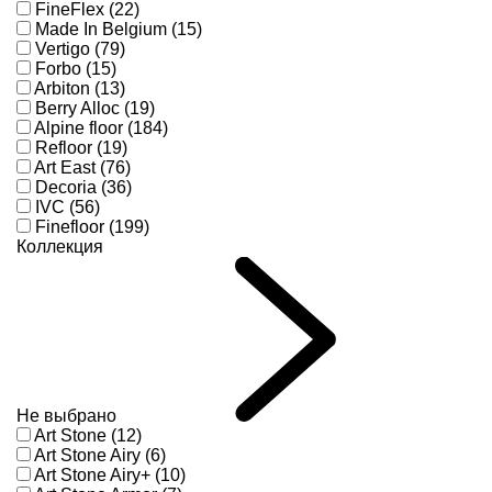
FineFlex (22)
Made In Belgium (15)
Vertigo (79)
Forbo (15)
Arbiton (13)
Berry Alloc (19)
Alpine floor (184)
Refloor (19)
Art East (76)
Decoria (36)
IVC (56)
Finefloor (199)
Коллекция
Не выбрано
Art Stone (12)
Art Stone Airy (6)
Art Stone Airy+ (10)