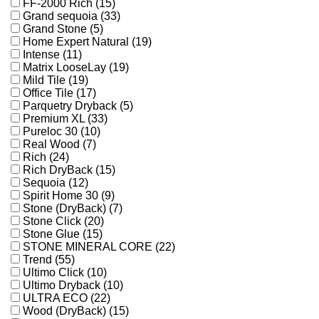
FF-2000 Rich (15)
Grand sequoia (33)
Grand Stone (5)
Home Expert Natural (19)
Intense (11)
Matrix LooseLay (19)
Mild Tile (19)
Office Tile (17)
Parquetry Dryback (5)
Premium XL (33)
Pureloc 30 (10)
Real Wood (7)
Rich (24)
Rich DryBack (15)
Sequoia (12)
Spirit Home 30 (9)
Stone (DryBack) (7)
Stone Click (20)
Stone Glue (15)
STONE MINERAL CORE (22)
Trend (55)
Ultimo Click (10)
Ultimo Dryback (10)
ULTRA ECO (22)
Wood (DryBack) (15)