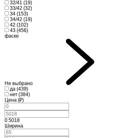
32/41 (19)
33/42 (32)
34 (153)
34/42 (19)
42 (102)
43 (456)
фаске
Не выбрано
да (439)
нет (384)
Цена (₽)
0
5018
Ширина