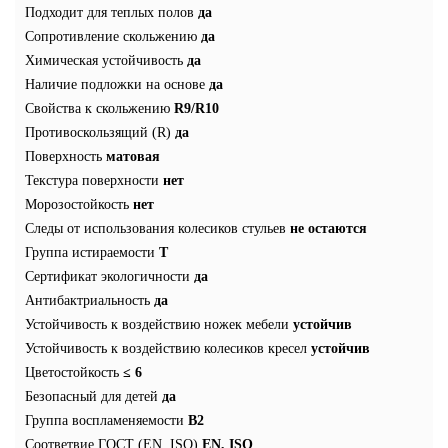
Подходит для теплых полов
да
Сопротивление скольжению
да
Химическая устойчивость
да
Наличие подложки на основе
да
Свойства к скольжению
R9/R10
Противоскользящий (R)
да
Поверхность
матовая
Текстура поверхности
нет
Морозостойкость
нет
Следы от использования колесиков стульев
не остаются
Группа истираемости
T
Сертификат экологичности
да
Антибактриальность
да
Устойчивость к воздействию ножек мебели
устойчив
Устойчивость к воздействию колесиков кресел
устойчив
Цветостойкость
≤ 6
Безопасный для детей
да
Группа воспламеняемости
В2
Соответвие ГОСТ (EN, ISO)
EN, ISO