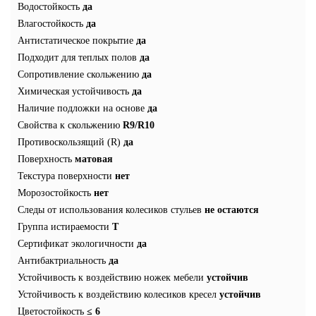
Водостойкость
да
Влагостойкость
да
Антистатическое покрытие
да
Подходит для теплых полов
да
Сопротивление скольжению
да
Химическая устойчивость
да
Наличие подложки на основе
да
Свойства к скольжению
R9/R10
Противоскользящий (R)
да
Поверхность
матовая
Текстура поверхности
нет
Морозостойкость
нет
Следы от использования колесиков стульев
не остаются
Группа истираемости
T
Сертификат экологичности
да
Антибактриальность
да
Устойчивость к воздействию ножек мебели
устойчив
Устойчивость к воздействию колесиков кресел
устойчив
Цветостойкость
≤ 6