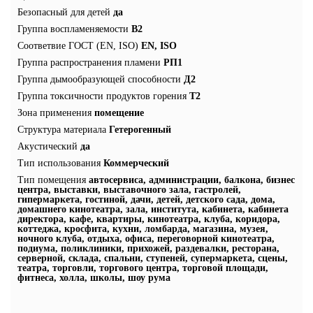
Безопасный для детей
да
Группа воспламеняемости
В2
Соответвие ГОСТ (EN, ISO)
EN, ISO
Группа распространения пламени
РП1
Группа дымообразующей способности
Д2
Группа токсичности продуктов горения
Т2
Зона применения
помещение
Структура материала
Гетерогенный
Акустический
да
Тип использования
Коммерческий
Тип помещения
автосервиса, администрации, балкона, бизнес
центра, выставки, выставочного зала, гастролей,
гипермаркета, гостиной, дачи, детей, детского сада, дома,
домашнего кинотеатра, зала, института, кабинета, кабинета
директора, кафе, квартиры, кинотеатра, клуба, коридора,
коттеджа, кросфита, кухни, ломбарда, магазина, музея,
ночного клуба, отдыха, офиса, переговорной кинотеатра,
подиума, поликлиники, прихожей, раздевалки, ресторана,
серверной, склада, спальни, ступеней, супермаркета, сцены,
театра, торговли, торгового центра, торговой площади,
фитнеса, холла, школы, шоу рума