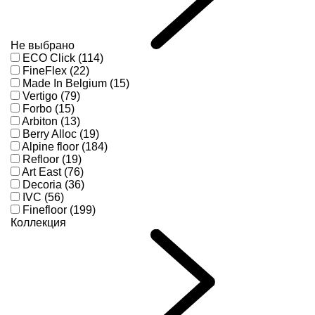
Не выбрано
ECO Click (114)
FineFlex (22)
Made In Belgium (15)
Vertigo (79)
Forbo (15)
Arbiton (13)
Berry Alloc (19)
Alpine floor (184)
Refloor (19)
Art East (76)
Decoria (36)
IVC (56)
Finefloor (199)
Коллекция